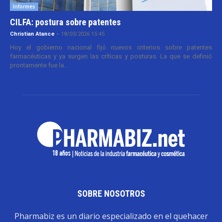
Informes
CILFA: postura sobre patentes
Christian Atance
-
18/03/2026 15:45
Hoy el gobierno nacional fijó nuevos criterios sobre patentes
farmacéuticas y ya surgen las críticas y posturas. La que se definió
prontamente fue la...
SOBRE NOSOTROS
Pharmabiz es un diario especializado en el quehacer