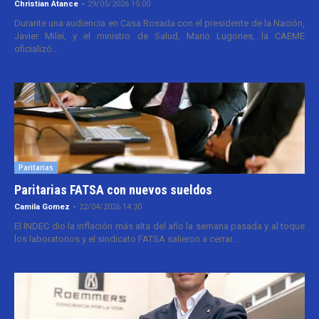
Christian Atance
-
29/05/2026 15:00
Durante una audiencia en Casa Rosada con el presidente de la Nación,
Javier Milei, y el ministro de Salud, Mario Lugones, la CAEME
oficializó...
Paritarias
Paritarias FATSA con nuevos sueldos
Camila Gomez
-
22/04/2026 14:30
El INDEC dio la inflación más alta del año la semana pasada y al toque
los laboratorios y el sindicato FATSA salieron a cerrar...