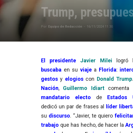
Trump, presupues
Por
Equipo de Redacción
-
16/11/2024 11:30
El presidente
Javier Milei
logró 
buscaba
en su
viaje
a
Florida
:
inte
gestos
y
elogios
con
Donald Trump
Nación
,
Guillermo Idiart
comenta 
mandatario electo
de
Estados 
dedicó un par de frases al
líder libert
su
discurso
. “Javier, te quiero
felicita
trabajo
que has hecho, de hacer la
Ar