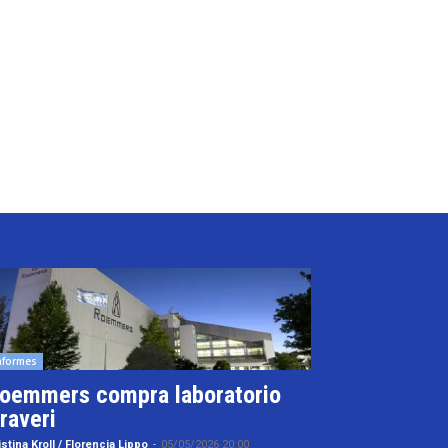
nformes
oemmers compra laboratorio
raveri
istina Kroll / Florencia Lippo
-
05/05/2026 20:00