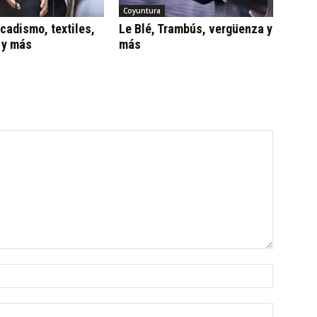
Coyuntura
adismo, textiles,
Le Blé, Trambús, vergüenza y
 y más
más