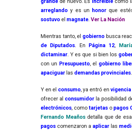
grande
de nuevo. Es
increíble
cómo l
arreglando
y es un
honor
que estés
sostuvo
el
magnate
.
Ver La Nación
Mientras tanto, el
gobierno
busca react
de Diputados
. En
Página 12
,
Marí
dictaminar
. Y es que si bien los
gobe
con un
Presupuesto
, el
gobierno libe
apaciguar
las
demandas provinciales
Y en el
consumo
, ya entró en
vigencia
ofrecer al
consumidor
la posibilidad 
electrónicos
, como
tarjetas
o
pagos 
Fernando Meaños
detalla
que de esa
pagos
comenzaron a
aplicar
las
medi