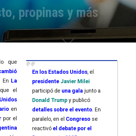
to, propinas y más
lo que
rcambió
En los Estados Unidos
, el
. En
La
presidente
Javier Milei
que el
participó de
una gala
junto a
Unidos
Donald Trump
y publicó
ario
en
detalles sobre el evento
. En
r
por el
paralelo, en el
Congreso
se
gentina
reactivó
el debate por el