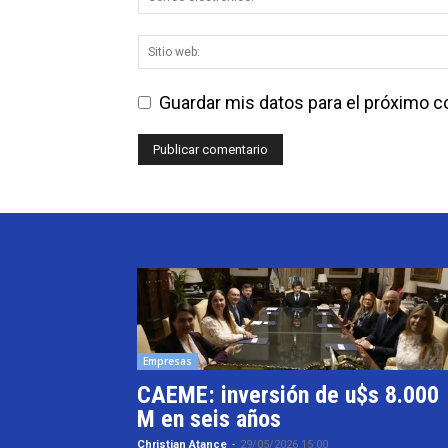
Guardar mis datos para el próximo 
Empresas
CAEME: inversión de u$s 8.000
M en seis años
Christian Atance
-
29/05/2026 15:00