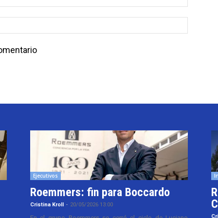
comentario
Ejecutivos
I
Roemmers: fin para Boccardo
R
C
Cristina Kroll
-
20/05/2026 13:00
Cr
En el grupo Roemmers se cerró el ciclo de Luciano