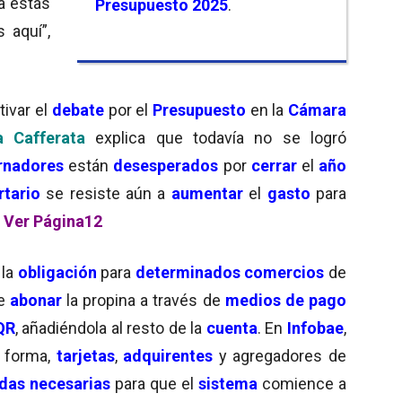
a estás
Presupuesto 2025
.
 aquí”,
ivar el
debate
por el
Presupuesto
en la
Cámara
a Cafferata
explica que todavía no se logró
rnadores
están
desesperados
por
cerrar
el
año
rtario
se resiste aún a
aumentar
el
gasto
para
.
Ver Página12
la
obligación
para
determinados comercios
de
de
abonar
la propina a través de
medios de pago
QR
, añadiéndola al resto de la
cuenta
. En
Infobae
,
 forma,
tarjetas
,
adquirentes
y agregadores de
das necesarias
para que el
sistema
comience a