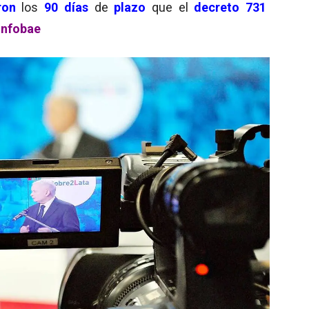
ron
los
90 días
de
plazo
que el
decreto 731
Infobae