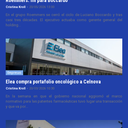
Roemmers: fin para Boccardo
Cristina Kroll
-
20/05/2026 13:00
En el grupo Roemmers se cerró el ciclo de Luciano Boccardo y tras
casi tres décadas. El ejecutivo actuaba como gerente general del
holding...
Empresas
Elea compra portafolio oncológico a Celnova
Cristina Kroll
-
20/03/2026 10:30
En la semana en que el gobierno nacional aggiornó el marco
normativo para las patentes farmacéuticas tuvo lugar una transacción
y que va por...