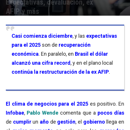
Expectativas, devaluación, ex
AFIP y más
Por
Equipo de Redacción
-
30/11/2024 11:30
Casi comienza diciembre
, y las
expectativas
para el 2025
son de
recuperación
económica
. En paralelo, en
Brasil el dólar
alcanzó una cifra record
, y en el plano local
continúa la restructuración de la ex AFIP
.
El
clima de negocios para el 2025
es positivo. En
Infobae
,
Pablo Wende
comenta que a
pocos días
de
cumplir
un
año
de
gestión
, el
gobierno
llega en