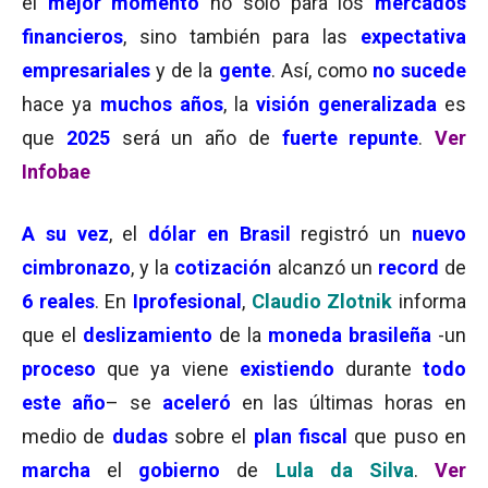
el
mejor momento
no solo para los
mercados
financieros
, sino también para las
expectativa
empresariales
y de la
gente
. Así, como
no sucede
hace ya
muchos años
, la
visión generalizada
es
que
2025
será un año de
fuerte repunte
.
Ver
Infobae
A su vez
, el
dólar en Brasil
registró un
nuevo
cimbronazo
, y la
cotización
alcanzó un
record
de
6 reales
. En
Iprofesional
,
Claudio Zlotnik
informa
que el
deslizamiento
de la
moneda brasileña
-un
proceso
que ya viene
existiendo
durante
todo
este año
– se
aceleró
en las últimas horas en
medio de
dudas
sobre el
plan fiscal
que puso en
marcha
el
gobierno
de
Lula da Silva
.
Ver