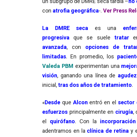
un subgrupo de DMRE seca tardía –
no 
con
atrofia geográfica
-.
Ver Press Re
La DMRE seca
es una
enfe
progresiva
que se suele
tratar
avanzada
, con
opciones de trata
limitadas
. En promedio, los
pacient
Valeda PBM
experimentan una
mejor
visión
, ganando una línea de
agudez
inicial,
tras dos años de tratamiento
.
«
Desde
que
Alcon
entró en el
sector 
esfuerzos
principalmente en
cirugía
,
el
quirófano
. Con la
incorporación
adentramos en la
clínica de retina
y 