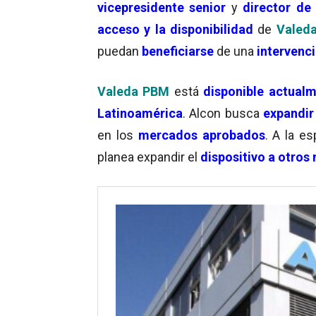
vicepresidente senior
y
director de
acceso y la disponibilidad
de
Valed
puedan
beneficiarse
de una
intervenc
Valeda PBM
está
disponible actual
Latinoamérica
. Alcon busca
expandir 
en los
mercados aprobado
s
. A la e
planea expandir el
dispositivo a otro