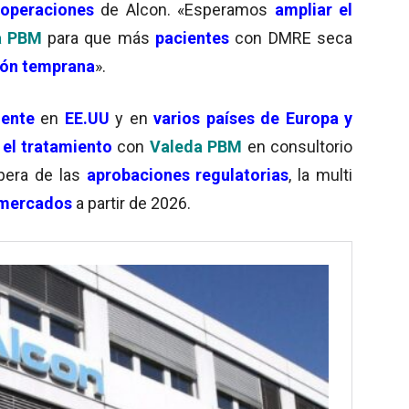
 operaciones
de Alcon. «Esperamos
ampliar el
a PBM
para que más
pacientes
con DMRE seca
ión temprana
».
mente
en
EE.UU
y en
varios países de Europa y
el tratamiento
con
Valeda PBM
en consultorio
spera de las
aprobaciones regulatorias
, la multi
s mercados
a partir de 2026.