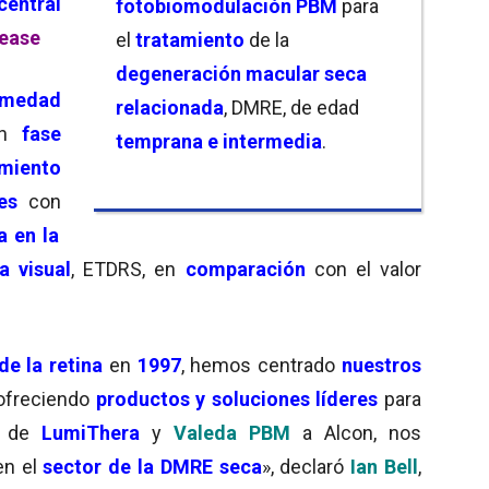
central
fotobiomodulación PBM
para
lease
el
tratamiento
de la
degeneración macular seca
rmedad
relacionada
, DMRE, de edad
en
fase
temprana e intermedia
.
miento
es
con
a en la
a visual
, ETDRS, en
comparación
con el valor
de la retina
en
1997
, hemos centrado
nuestros
 ofreciendo
productos y soluciones líderes
para
de
LumiThera
y
Valeda PBM
a Alcon, nos
en el
sector de la DMRE seca
», declaró
Ian Bell
,