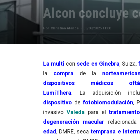
Alcon concluye 
Por
Christian Atance
-
03/09/2025 11:00
La multi
con
sede en Ginebra
, Suiza,
la
compra
de la
norteamerica
dispositivos médicos oftál
LumiThera
.
La adquisición incl
dispositivo
de
fotobiomodulación
, 
invasivo
Valeda
para el
tratamient
degeneración macular
relacionada
edad
, DMRE, seca
temprana e interm