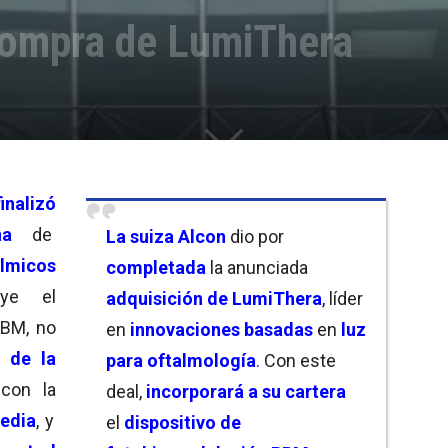
compra de LumiThera
finalizó
na
de
La suiza Alcon
dio por
micos
completada
la anunciada
uye el
adquisición de LumiThera
, líder
PBM, no
en
innovaciones basadas
en
luz
o de la
para oftalmología
.
Con este
 con la
deal,
incorporará a su cartera
edia
, y
el
dispositivo de