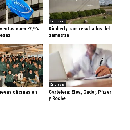
Empresas
 ventas caen -2,9%
Kimberly: sus resultados del
meses
semestre
Empresas
uevas oficinas en
Cartelera: Elea, Gador, Pfizer
a
y Roche