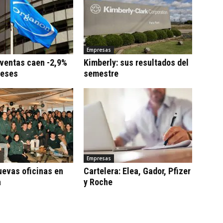
Empresas
 ventas caen -2,9%
Kimberly: sus resultados del
meses
semestre
Empresas
uevas oficinas en
Cartelera: Elea, Gador, Pfizer
a
y Roche