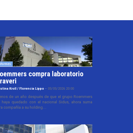
nformes
oemmers compra laboratorio
raveri
istina Kroll / Florencia Lippo
-
05/05/2026 20:00
nos de un año después de que el grupo Roemmers
 haya quedado con el nacional Sidus, ahora suma
ra compañía a su holding....