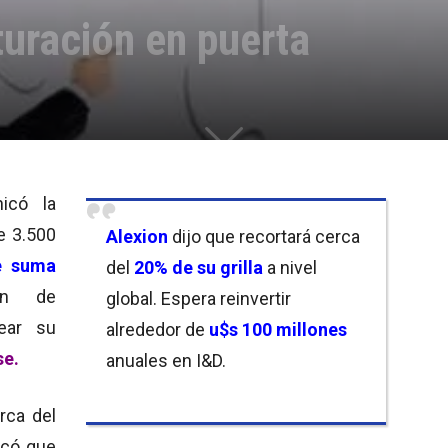
turación en puerta
icó la
e 3.500
Alexion
dijo que recortará cerca
e suma
del
20% de su grilla
a nivel
an de
global. Espera reinvertir
ear su
alrededor de
u$s 100 millones
se.
anuales en I&D.
rca del
licó que