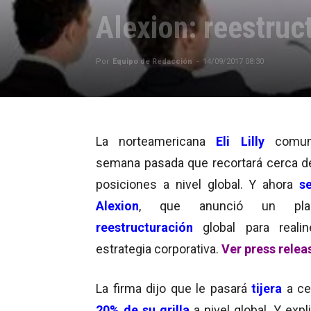
Alexion: reestruc
Por
Equipo de Redacción
-
14/09/2017 08:30
La norteamericana
Eli Lilly
comun
semana pasada que recortará cerca d
posiciones a nivel global. Y ahora
s
Alexion
, que anunció un pl
reestructuración
global para realin
estrategia corporativa.
Ver press relea
La firma dijo que le pasará
tijera
a ce
20% de su grilla
a nivel global. Y exp