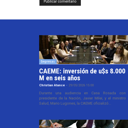
Empresas
CAEME: inversión de u$s 8.000
M en seis años
Christian Atance
-
29/05/2026 15:00
Durante una audiencia en Casa Rosada con 
presidente de la Nación, Javier Milei, y el ministro
Salud, Mario Lugones, la CAEME oficializó...