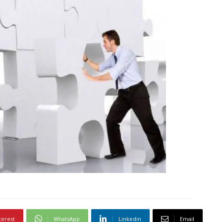
terest
WhatsApp
Linkedin
Email