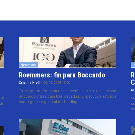
Ejecutivos
I
Roemmers: fin para Boccardo
R
C
Cristina Kroll
-
20/05/2026 13:00
Cr
En el grupo Roemmers se cerró el ciclo de Luciano
Boccardo y tras casi tres décadas. El ejecutivo actuaba
el
Me
como gerente general del holding...
 de
se
ot