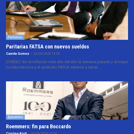
Paritarias
Paritarias FATSA con nuevos sueldos
Camila Gomez
-
22/04/2026 14:30
El INDEC dio la inflación más alta del año la semana pasada y al toque
los laboratorios y el sindicato FATSA salieron a cerrar...
Ejecutivos
Roemmers: fin para Boccardo
Cristina Kroll
-
20/05/2026 13:00