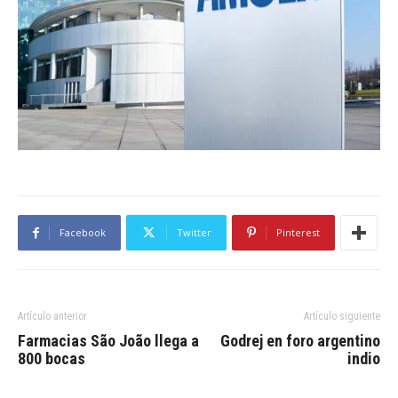
Facebook
Twitter
Pinterest
Artículo anterior
Artículo siguiente
Farmacias São João llega a
Godrej en foro argentino
800 bocas
indio