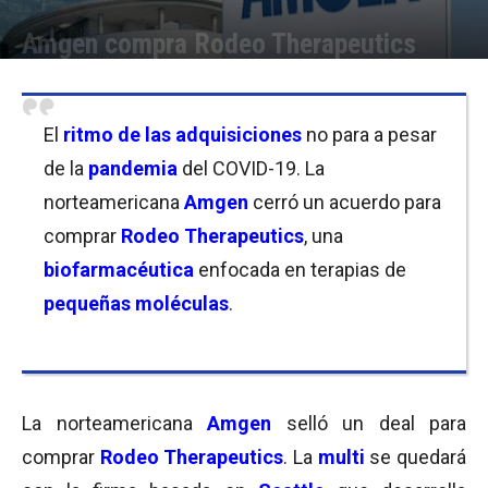
Amgen compra Rodeo Therapeutics
Por
Florencia Lippo
-
31/03/2021 09:00
El
ritmo de las adquisiciones
no para a pesar
de la
pandemia
del COVID-19. La
norteamericana
Amgen
cerró un acuerdo para
comprar
Rodeo Therapeutics
, una
biofarmacéutica
enfocada en terapias de
pequeñas moléculas
.
La norteamericana
Amgen
selló un deal para
comprar
Rodeo Therapeutics
. La
multi
se quedará