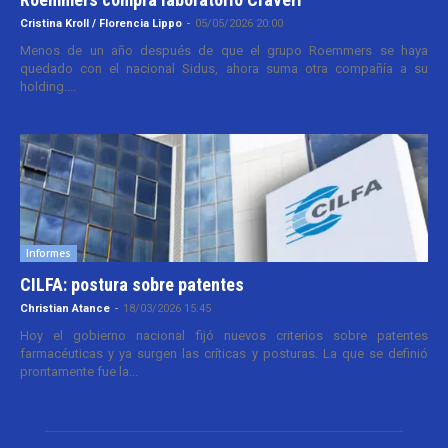
Cristina Kroll / Florencia Lippo
-
05/05/2026 20:00
Menos de un año después de que el grupo Roemmers se haya
quedado con el nacional Sidus, ahora suma otra compañía a su
holding....
Informes
CILFA: postura sobre patentes
Christian Atance
-
18/03/2026 15:45
Hoy el gobierno nacional fijó nuevos criterios sobre patentes
farmacéuticas y ya surgen las críticas y posturas. La que se definió
prontamente fue la...