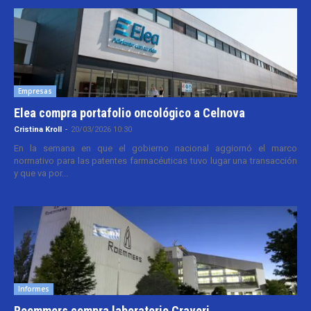
Empresas
Elea compra portafolio oncológico a Celnova
Cristina Kroll
-
20/03/2026 10:30
En la semana en que el gobierno nacional aggiornó el marco
normativo para las patentes farmacéuticas tuvo lugar una transacción
y que va por...
Informes
Roemmers compra laboratorio Craveri