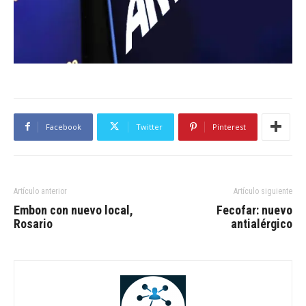
Facebook
Twitter
Pinterest
Artículo anterior
Artículo siguiente
Embon con nuevo local,
Fecofar: nuevo
Rosario
antialérgico