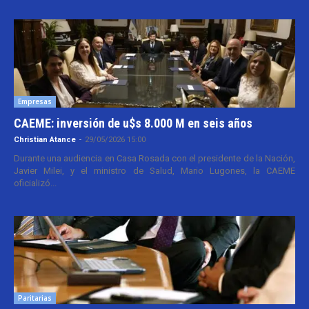
Empresas
CAEME: inversión de u$s 8.000 M en seis años
Christian Atance
-
29/05/2026 15:00
Durante una audiencia en Casa Rosada con el presidente de la Nación,
Javier Milei, y el ministro de Salud, Mario Lugones, la CAEME
oficializó...
Paritarias