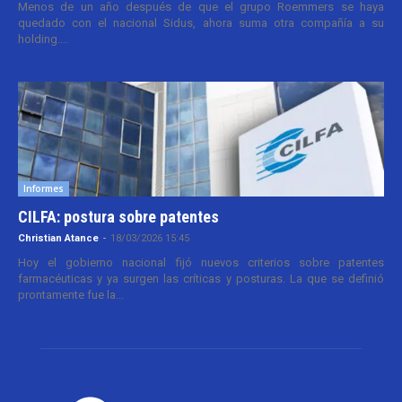
Menos de un año después de que el grupo Roemmers se haya
quedado con el nacional Sidus, ahora suma otra compañía a su
holding....
Informes
CILFA: postura sobre patentes
Christian Atance
-
18/03/2026 15:45
Hoy el gobierno nacional fijó nuevos criterios sobre patentes
farmacéuticas y ya surgen las críticas y posturas. La que se definió
prontamente fue la...