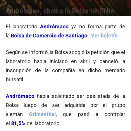
Andrómaco, chau a la Bolsa de Chile
Por
Equipo de Redacción
-
13/08/2014 20:19
El laboratorio
Andrómaco
ya no forma parte de
la
Bolsa de Comercio de Santiago
.
Ver boletín.
Según se informó, la Bolsa acogió la petición que el
laboratorio había iniciado en abril y canceló la
inscripción de la compañía en dicho mercado
bursátil.
Andrómaco
había solicitado ser deslistada de la
Bolsa luego de ser adquirida por el grupo
alemán
Grünenthal
, que pasó a controlar
el
81,5%
del laboratorio.