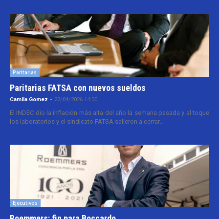
Paritarias
Paritarias FATSA con nuevos sueldos
Camila Gomez
-
22/04/2026 14:30
El INDEC dio la inflación más alta del año la semana pasada y al toque
los laboratorios y el sindicato FATSA salieron a cerrar...
Ejecutivos
Roemmers: fin para Boccardo