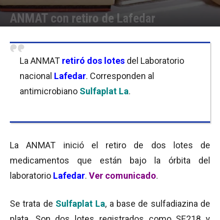
ANMAT con retiro de Lafedar
Por
Julieta Martín
-
27/07/2016 09:15
La ANMAT
retiró dos lotes
del Laboratorio
nacional
Lafedar
. Corresponden al
antimicrobiano
Sulfaplat La
.
La ANMAT inició el retiro de dos lotes de
medicamentos que están bajo la órbita del
laboratorio
Lafedar
.
Ver comunicado
.
Se trata de
Sulfaplat La
, a base de sulfadiazina de
plata. Son dos lotes registrados como SE218 y