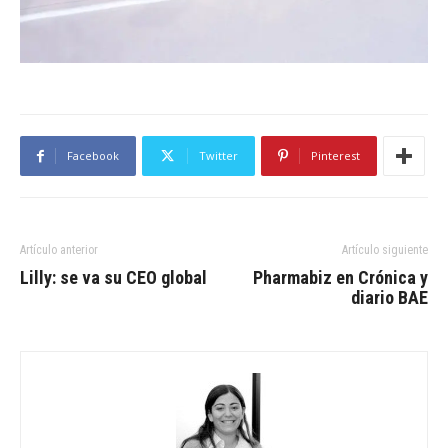
Facebook
Twitter
Pinterest
Artículo anterior
Artículo siguiente
Lilly: se va su CEO global
Pharmabiz en Crónica y
diario BAE