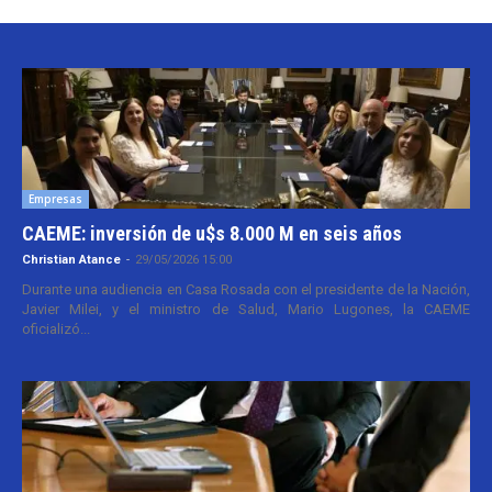
Empresas
CAEME: inversión de u$s 8.000 M en seis años
Christian Atance
-
29/05/2026 15:00
Durante una audiencia en Casa Rosada con el presidente de la Nación,
Javier Milei, y el ministro de Salud, Mario Lugones, la CAEME
oficializó...