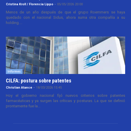
Cristina Kroll / Florencia Lippo
-
05/05/2026 20:00
Menos de un año después de que el grupo Roemmers se haya
quedado con el nacional Sidus, ahora suma otra compañía a su
holding....
Informes
CILFA: postura sobre patentes
Christian Atance
-
18/03/2026 15:45
Hoy el gobierno nacional fijó nuevos criterios sobre patentes
farmacéuticas y ya surgen las críticas y posturas. La que se definió
prontamente fue la...