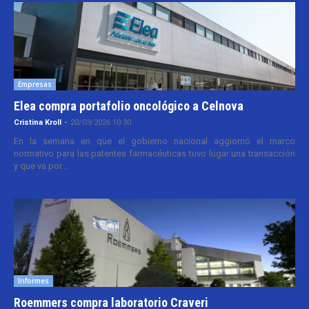
Empresas
Elea compra portafolio oncológico a Celnova
Cristina Kroll
-
20/03/2026 10:30
En la semana en que el gobierno nacional aggiornó el marco
normativo para las patentes farmacéuticas tuvo lugar una transacción
y que va por...
Informes
Roemmers compra laboratorio Craveri