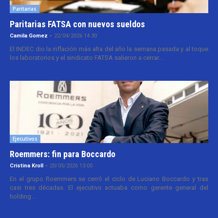
Paritarias
Paritarias FATSA con nuevos sueldos
Camila Gomez
-
22/04/2026 14:30
El INDEC dio la inflación más alta del año la semana pasada y al toque
los laboratorios y el sindicato FATSA salieron a cerrar...
Ejecutivos
Roemmers: fin para Boccardo
Cristina Kroll
-
20/05/2026 13:00
En el grupo Roemmers se cerró el ciclo de Luciano Boccardo y tras
casi tres décadas. El ejecutivo actuaba como gerente general del
holding...