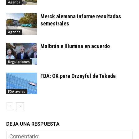
Agenda
Merck alemana informe resultados
semestrales
Agenda
Malbrán e Illumina en acuerdo
Regulaciones
FDA: OK para Orzeyful de Takeda
FDA avales
DEJA UNA RESPUESTA