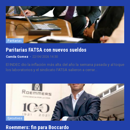
Paritarias
Paritarias FATSA con nuevos sueldos
Camila Gomez
-
22/04/2026 14:30
El INDEC dio la inflación más alta del año la semana pasada y al toque
los laboratorios y el sindicato FATSA salieron a cerrar...
Ejecutivos
Roemmers: fin para Boccardo