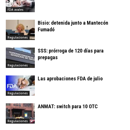
FDA avales
Bisio: detenida junto a Mantecón
Fumadó
Regulaciones
SSS: prórroga de 120 días para
prepagas
Regulaciones
Las aprobaciones FDA de julio
Regulaciones
ANMAT: switch para 10 OTC
Regulaciones