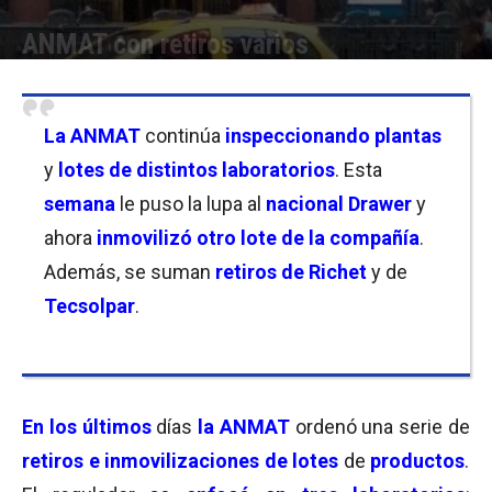
ANMAT con retiros varios
Por
Florencia Lippo
-
18/10/2025 12:30
La ANMAT
continúa
inspeccionando plantas
y
lotes de distintos laboratorios
. Esta
semana
le puso la lupa al
nacional Drawer
y
ahora
inmovilizó otro lote de la compañía
.
Además, se suman
retiros de Richet
y de
Tecsolpar
.
En los últimos
días
la ANMAT
ordenó una serie de
retiros e inmovilizaciones de lotes
de
productos
.