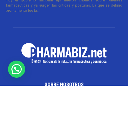
Hoy el gobierno nacional fijó nuevos criterios sobre patentes
farmacéuticas y ya surgen las críticas y posturas. La que se definió
prontamente fue la...
SOBRE NOSOTROS
Pharmabiz es un diario especializado en el quehacer
de la industria farmacéutica y cosmética. Investiga y
analiza noticias desde la Ciudad de Buenos Aires para
toda la región
Contáctanos:
info@pharmabiz.net