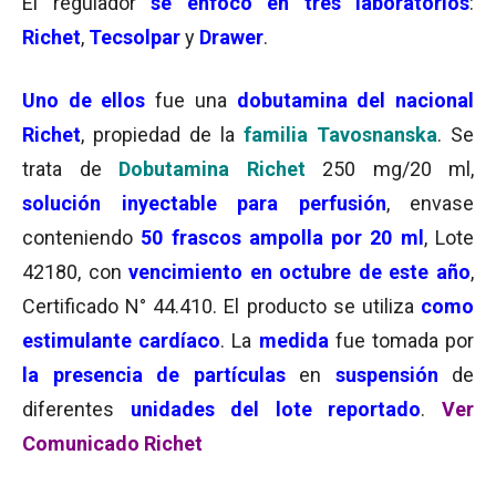
El regulador
se enfocó en tres laboratorios
:
Richet
,
Tecsolpar
y
Drawer
.
Uno de ellos
fue una
dobutamina del nacional
Richet
, propiedad de la
familia Tavosnanska
. Se
trata de
Dobutamina Richet
250 mg/20 ml,
solución inyectable para perfusión
, envase
conteniendo
50 frascos ampolla por 20 ml
, Lote
42180, con
vencimiento en octubre de este año
,
Certificado N° 44.410. El producto se utiliza
como
estimulante cardíaco
. La
medida
fue tomada por
la presencia de partículas
en
suspensión
de
diferentes
unidades del lote reportado
.
Ver
Comunicado Richet