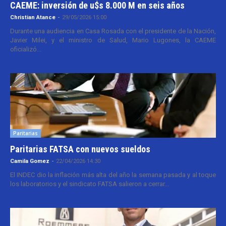
CAEME: inversión de u$s 8.000 M en seis años
Christian Atance
-
29/05/2026 15:00
Durante una audiencia en Casa Rosada con el presidente de la Nación,
Javier Milei, y el ministro de Salud, Mario Lugones, la CAEME
oficializó...
Paritarias
Paritarias FATSA con nuevos sueldos
Camila Gomez
-
22/04/2026 14:30
El INDEC dio la inflación más alta del año la semana pasada y al toque
los laboratorios y el sindicato FATSA salieron a cerrar...