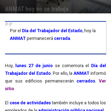
ANMAT hoy no se trabaja
Por
Equipo de Redacción
-
27/06/2016 10:00
Por el
Día del Trabajador del Estado
, hoy la
ANMAT
permanecerá
cerrada
.
Hoy,
lunes 27 de junio
se comemora el
Día del
Trabajador del Estado
. Por ello, la
ANMAT
informó
que sus edificios permanecerán
cerrados
.
Ver
sitio
El
cese de actividades
también incluye a todos los
empleados de la
administración pública nacional
.