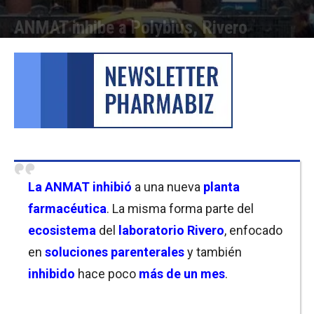
ANMAT inhibe a Polybius, Rivero
Por
Facundo Rivera
-
07/10/2025 09:00
La ANMAT inhibió
a una nueva
planta
farmacéutica
. La misma forma parte del
ecosistema
del
laboratorio Rivero
, enfocado
en
soluciones parenterales
y también
inhibido
hace poco
más de un mes
.