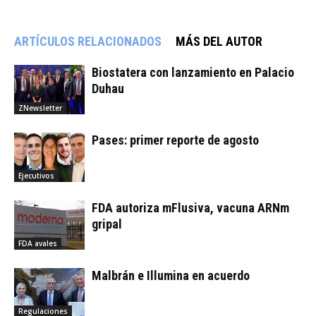
ARTÍCULOS RELACIONADOS
MÁS DEL AUTOR
Biostatera con lanzamiento en Palacio
Duhau
ZNewsletter
Pases: primer reporte de agosto
Ejecutivos
FDA autoriza mFlusiva, vacuna ARNm
gripal
FDA avales
Malbrán e Illumina en acuerdo
Regulaciones