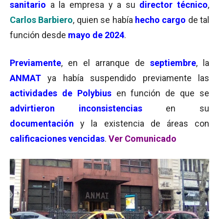
sanitario
a la empresa y a su
director técnico
,
Carlos Barbiero
, quien se había
hecho cargo
de tal
función desde
mayo de 2024
.
Previamente
, en el arranque de
septiembre
, la
ANMAT
ya había suspendido previamente las
actividades de Polybius
en función de que se
advirtieron inconsistencias
en su
documentación
y la existencia de áreas con
calificaciones vencidas
.
Ver Comunicado