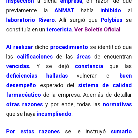
inspección
a dicha
empresa
, en razón de que
previamente la
ANMAT
había
inhibido
al
laboratorio Rivero
. Allí surgió que
Polybius
se
constituía en un
tercerista
.
Ver Boletín Oficial
Al realizar
dicho
procedimiento
se identificó que
las
calificaciones
de las
áreas
de encuentran
vencidas
. Y se dejó
constancia
que las
deficiencias halladas
vulneran el
buen
desempeño
esperado del
sistema de calidad
farmacéutico
de la empresa. Además de detallar
otras razones
y por ende, todas las
normativas
que se haya
incumpliendo
.
Por estas razones
se le instruyó
sumario