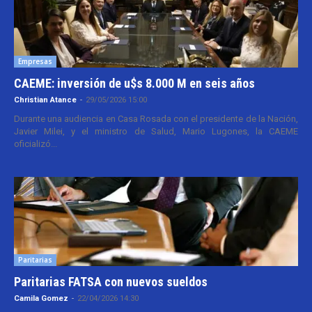
Empresas
CAEME: inversión de u$s 8.000 M en seis años
Christian Atance
-
29/05/2026 15:00
Durante una audiencia en Casa Rosada con el presidente de la Nación,
Javier Milei, y el ministro de Salud, Mario Lugones, la CAEME
oficializó...
Paritarias
Paritarias FATSA con nuevos sueldos
Camila Gomez
-
22/04/2026 14:30