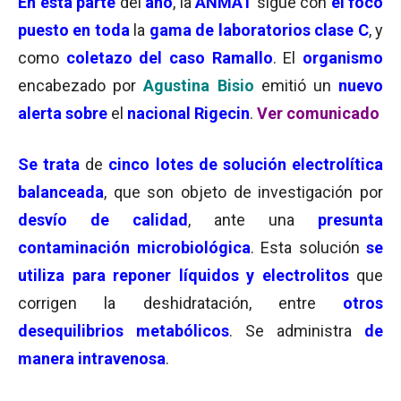
En esta parte
del
año
, la
ANMAT
sigue con
el foco
puesto en toda
la
gama de laboratorios clase C
, y
como
coletazo del caso Ramallo
. El
organismo
encabezado por
Agustina Bisio
emitió un
nuevo
alerta sobre
el
nacional Rigecin
.
Ver comunicado
Se trata
de
cinco lotes de solución electrolítica
balanceada
, que son objeto de investigación por
desvío de calidad
, ante una
presunta
contaminación microbiológica
. Esta solución
se
utiliza para reponer líquidos y electrolitos
que
corrigen la deshidratación, entre
otros
desequilibrios metabólicos
. Se administra
de
manera intravenosa
.