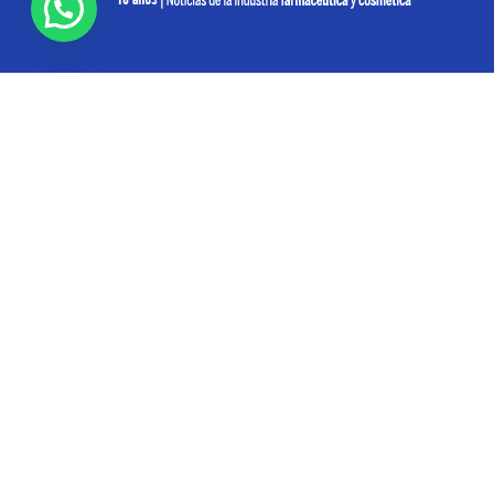
SOBRE NOSOTROS
Pharmabiz es un diario especializado en el quehacer
de la industria farmacéutica y cosmética. Investiga y
analiza noticias desde la Ciudad de Buenos Aires para
toda la región
Contáctanos:
info@pharmabiz.net
SEGUINOS
© Pharmabiz | Copyrıght 2020-2025 | Todos los derechos reservados -
Diseño. Desarrollo. Mantenimiento
IDENTËKO