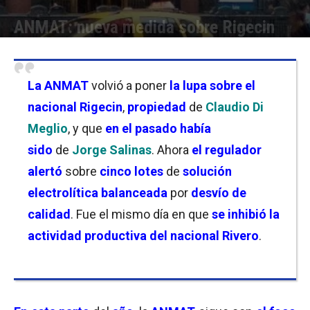
ANMAT: nueva medida sobre Rigecin
Por
Nicolás País
-
30/08/2025 12:30
La ANMAT
volvió a poner
la lupa sobre el
nacional Rigecin
,
propiedad
de
Claudio Di
Meglio
, y que
en el pasado había
sido
de
Jorge Salinas
. Ahora
el regulador
alertó
sobre
cinco lotes
de
solución
electrolítica balanceada
por
desvío de
calidad
. Fue el mismo día en que
se inhibió la
actividad productiva del nacional Rivero
.