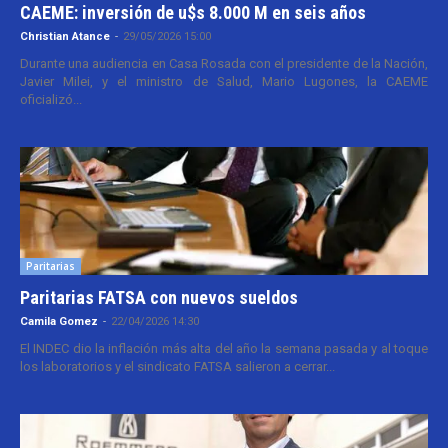
CAEME: inversión de u$s 8.000 M en seis años
Christian Atance
-
29/05/2026 15:00
Durante una audiencia en Casa Rosada con el presidente de la Nación,
Javier Milei, y el ministro de Salud, Mario Lugones, la CAEME
oficializó...
Paritarias
Paritarias FATSA con nuevos sueldos
Camila Gomez
-
22/04/2026 14:30
El INDEC dio la inflación más alta del año la semana pasada y al toque
los laboratorios y el sindicato FATSA salieron a cerrar...