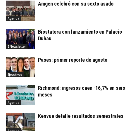
Amgen celebró con su sexto asado
Agenda
Biostatera con lanzamiento en Palacio
Duhau
ZNewsletter
Pases: primer reporte de agosto
Ejecutivos
Richmond: ingresos caen -16,7% en seis
meses
Agenda
Kenvue detalle resultados semestrales
Agenda