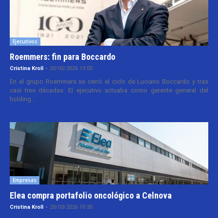
Ejecutivos
Roemmers: fin para Boccardo
Cristina Kroll
-
20/05/2026 13:00
En el grupo Roemmers se cerró el ciclo de Luciano Boccardo y tras
casi tres décadas. El ejecutivo actuaba como gerente general del
holding...
Empresas
Elea compra portafolio oncológico a Celnova
Cristina Kroll
-
20/03/2026 10:30