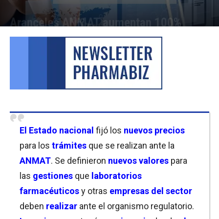
Aranceles ANMAT aumentan 100%
Por
Facundo Rivera
-
19/05/2026 11:30
El Estado nacional
fijó los
nuevos precios
para los
trámites
que se realizan ante la
ANMAT
. Se definieron
nuevos valores
para
las
gestiones
que
laboratorios
farmacéuticos
y otras
empresas del sector
deben
realizar
ante el organismo regulatorio.