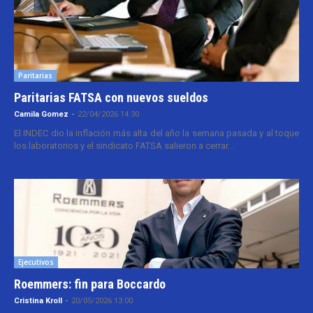
Paritarias
Paritarias FATSA con nuevos sueldos
Camila Gomez
-
22/04/2026 14:30
El INDEC dio la inflación más alta del año la semana pasada y al toque
los laboratorios y el sindicato FATSA salieron a cerrar...
Ejecutivos
Roemmers: fin para Boccardo
Cristina Kroll
-
20/05/2026 13:00