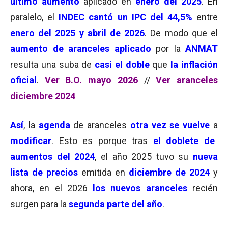
último aumento
aplicado en
enero del 2025
. En
paralelo, el
INDEC cantó un IPC del 44,5%
entre
enero del 2025 y abril de 2026
. De modo que el
aumento de aranceles aplicado
por la
ANMAT
resulta una suba de
casi el doble
que
la inflación
oficial
.
Ver B.O. mayo 2026
//
Ver aranceles
diciembre 2024
As
í
, la
agenda
de aranceles
otra vez se vuelve
a
modificar
. Esto es porque tras
el doblete de
aumentos del 2024
, el año 2025 tuvo su
nueva
lista de precios
emitida en
diciembre de 2024
y
ahora, en el 2026
los nuevos aranceles
recién
surgen para la
segunda parte del año
.