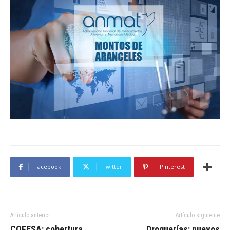
Facebook
Twitter
Pinterest
Artículo anterior
Artículo siguiente
COFESA: cobertura
Droguerías: nuevos