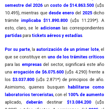
semestre del 2026
un
costo de $14.863.500
(u$s
10.495), mientras que
desde enero
del
2025
dicho
trámite
implicaba $11.890.800
(u$s 11.239*). A
esto, claro, se le
adicionan
las correspondientes
partidas
para
tickets aéreos y estadías
.
Por su parte
, la
autorización de un primer lote
, el
que se constituye en
uno de los trámites críticos
para las
empresas
del sector, significará este año
una
erogación de $6.075.600
(u$s 4.290) frente a
los
$3.037.800
(u$s 2.871*) de principios de año.
Asimismo, quienes busquen
habilitarse como
laboratorios terceristas
, con el
10
0
%
de aumento
aplicado,
deberán
destinar
$13.084.200
(u$s