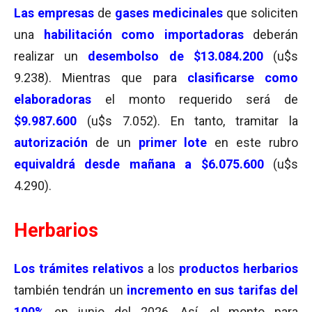
Las
empresas
de
gases medicinales
que soliciten
una
habilitación como importadoras
deberán
realizar un
desembolso de $13.084.200
(u$s
9.238). Mientras que para
clasificarse como
elaboradoras
el monto requerido será de
$9.987.600
(u$s 7.052). En tanto, tramitar la
autorización
de un
primer lote
en este rubro
equivaldrá desde mañana a $6.075.600
(u$s
4.290).
Herbarios
L
os
trámites relativos
a los
productos herbarios
también tendrán un
incremento en sus tarifas del
100%
en junio del 2026. Así, el monto para