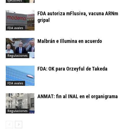
Ejecutivos
FDA autoriza mFlusiva, vacuna ARNm
gripal
FDA avales
Malbrán e Illumina en acuerdo
Regulaciones
FDA: OK para Orzeyful de Takeda
FDA avales
ANMAT: fin al INAL en el organigrama
Regulaciones