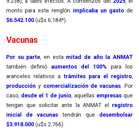
9.238), a tales efectos. A comienzos del
2025
, el
monto para este renglón
implicaba un
gasto
de
$6.542.100
(u$s 6.184*).
Vacunas
Por su parte
, en esta
mitad de año la ANMAT
también definió
aumentos del 100%
para los
aranceles relativos a
trámites para el registro
,
producción
y
comercialización de vacunas
. Por
caso,
desde el 1 de junio
, aquellas
empresas
que
tengan que solicitar ante la ANMAT el
registro
inicial de vacunas
tendrán que
desembolsar
$3.918.000
(u$s 2.766).