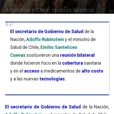
Argentina y Chile: reunión bilateral
Por
Equipo de Redacción
-
26/11/2018 10:00
El secretario de Gobierno de Salud
de la
Nación,
Adolfo Rubinstein
y el ministro de
Salud de Chile,
Emilio Santelices
Cuevas
sostuvieron una
reunión bilateral
donde hicieron foco en la
cobertura
sanitaria
y en el
acceso
a medicamentos de
alto costo
y a las nuevas
tecnologías
.
El secretario de Gobierno de Salud
de la Nación,