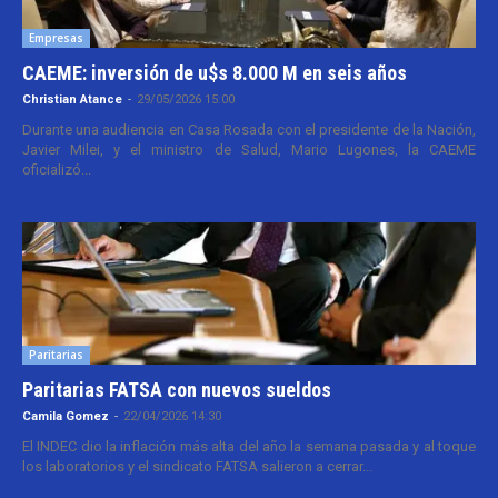
Empresas
CAEME: inversión de u$s 8.000 M en seis años
Christian Atance
-
29/05/2026 15:00
Durante una audiencia en Casa Rosada con el presidente de la Nación,
Javier Milei, y el ministro de Salud, Mario Lugones, la CAEME
oficializó...
Paritarias
Paritarias FATSA con nuevos sueldos
Camila Gomez
-
22/04/2026 14:30
El INDEC dio la inflación más alta del año la semana pasada y al toque
los laboratorios y el sindicato FATSA salieron a cerrar...