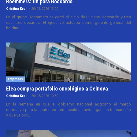
Roemmers: fin para Boccardo
Cristina Kroll
-
20/05/2026 13:00
En el grupo Roemmers se cerró el ciclo de Luciano Boccardo y tras
casi tres décadas. El ejecutivo actuaba como gerente general del
holding...
Empresas
Elea compra portafolio oncológico a Celnova
Cristina Kroll
-
20/03/2026 10:30
En la semana en que el gobierno nacional aggiornó el marco
normativo para las patentes farmacéuticas tuvo lugar una transacción
y que va por...