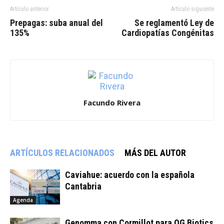
Artículo anterior
Artículo siguiente
Prepagas: suba anual del
Se reglamentó Ley de
135%
Cardiopatías Congénitas
Facundo Rivera
ARTÍCULOS RELACIONADOS
MÁS DEL AUTOR
Caviahue: acuerdo con la española
Cantabria
Agenda
Genomma con Cormillot para QG Biotics