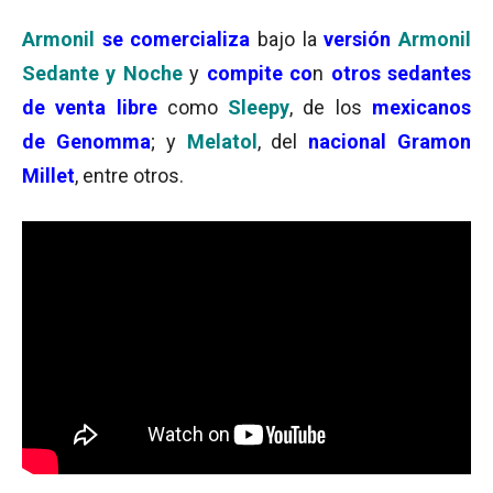
Armonil
se comercializa
bajo la
versión
Armonil
Sedante y Noche
y
compite co
n
otros sedantes
de venta libre
como
Sleepy
, de los
mexicanos
de
Genomma
; y
Melatol
, del
nacional Gramon
Millet
, entre otros.