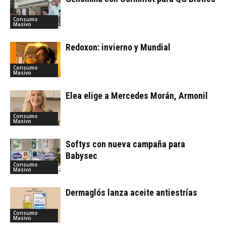
Consumo
Masivo
Redoxon: invierno y Mundial
Consumo
Masivo
Elea elige a Mercedes Morán, Armonil
Consumo
Masivo
Softys con nueva campaña para
Babysec
Consumo
Masivo
Dermaglós lanza aceite antiestrías
Consumo
Masivo