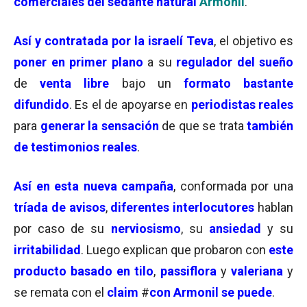
comerciales
del
sedante
natural
Armonil
.
Así y
contratada por la israelí Teva
, el objetivo es
poner
en
primer plano
a su
regulador del sueño
de
venta libre
bajo un
formato bastante
difundido
. Es el de apoyarse en
periodistas reales
para
generar la sensación
de que se trata
también
de testimonios reales
.
Así en esta nueva campaña
, conformada por una
tríada de avisos
,
diferentes interlocutores
hablan
por caso de su
nerviosismo
, su
ansiedad
y su
irritabilidad
. Luego explican que probaron con
este
producto
basado en tilo
,
passiflora
y
valeriana
y
se remata con el
claim
#
con Armonil se puede
.