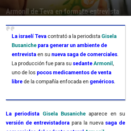
Armonil de Teva en formato entrevista
Por
Facundo Rivera
-
31/10/2023 11:30
La
israelí Teva
contrató a la periodista
Gisela
Busaniche
para generar un ambiente de
entrevista
en su
nueva
saga de comerciales
.
La producción fue para su
sedante
Armonil
,
uno de los
pocos medicamentos de venta
libre
de la compañía enfocada en
genéricos
.
La periodista
Gisela Busaniche
aparece en su
versión de entrevistadora
para la nueva
saga de