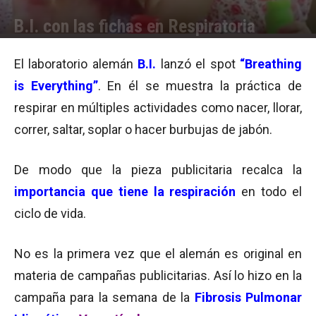
B.I. con las fichas en Respiratoria
Por
Equipo de Redacción
-
28/12/2015 09:15
El laboratorio alemán
B.I.
lanzó el spot
“Breathing
is Everything”
. En él se muestra la práctica de
respirar en múltiples actividades como nacer, llorar,
correr, saltar, soplar o hacer burbujas de jabón.
De modo que la pieza publicitaria recalca la
importancia que tiene la respiración
en todo el
ciclo de vida.
No es la primera vez que el alemán es original en
materia de campañas publicitarias. Así lo hizo en la
campaña para la semana de la
Fibrosis Pulmonar