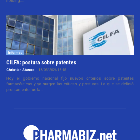
holding....
Informes
CILFA: postura sobre patentes
Christian Atance
-
18/03/2026 15:45
Hoy el gobierno nacional fijó nuevos criterios sobre patentes
farmacéuticas y ya surgen las críticas y posturas. La que se definió
prontamente fue la...