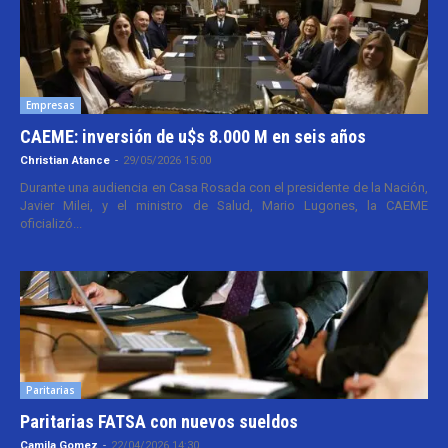
Empresas
CAEME: inversión de u$s 8.000 M en seis años
Christian Atance
-
29/05/2026 15:00
Durante una audiencia en Casa Rosada con el presidente de la Nación,
Javier Milei, y el ministro de Salud, Mario Lugones, la CAEME
oficializó...
Paritarias
Paritarias FATSA con nuevos sueldos
Camila Gomez
-
22/04/2026 14:30