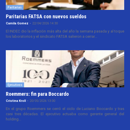
Paritarias
Paritarias FATSA con nuevos sueldos
Camila Gomez
-
22/04/2026 14:30
El INDEC dio la inflación más alta del año la semana pasada y al toque
los laboratorios y el sindicato FATSA salieron a cerrar...
Ejecutivos
Roemmers: fin para Boccardo
Cristina Kroll
-
20/05/2026 13:00
En el grupo Roemmers se cerró el ciclo de Luciano Boccardo y tras
casi tres décadas. El ejecutivo actuaba como gerente general del
holding...