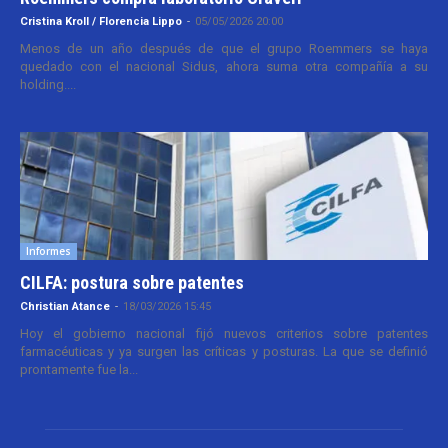
Cristina Kroll / Florencia Lippo
-
05/05/2026 20:00
Menos de un año después de que el grupo Roemmers se haya
quedado con el nacional Sidus, ahora suma otra compañía a su
holding....
Informes
CILFA: postura sobre patentes
Christian Atance
-
18/03/2026 15:45
Hoy el gobierno nacional fijó nuevos criterios sobre patentes
farmacéuticas y ya surgen las críticas y posturas. La que se definió
prontamente fue la...