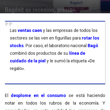
Bagóvit en recesión, precios
Por
Equipo de Redacción
-
02/05/2019 11:45
Las
ventas caen
y las empresas de todos los
sectores se las ven en figurillas para
rotar los
stocks
. Por caso, el laboratorio nacional
Bagó
combinó dos productos de su
línea de
cuidado de la piel
y le sumó la etiqueta «De
regalo».
El
desplome en el consumo
se está haciendo
notar en todos los rubros de la economía. Y