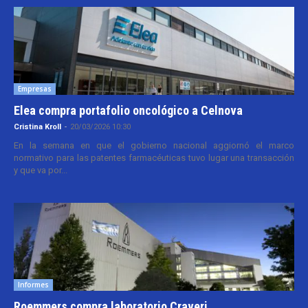
Empresas
Elea compra portafolio oncológico a Celnova
Cristina Kroll
-
20/03/2026 10:30
En la semana en que el gobierno nacional aggiornó el marco
normativo para las patentes farmacéuticas tuvo lugar una transacción
y que va por...
Informes
Roemmers compra laboratorio Craveri