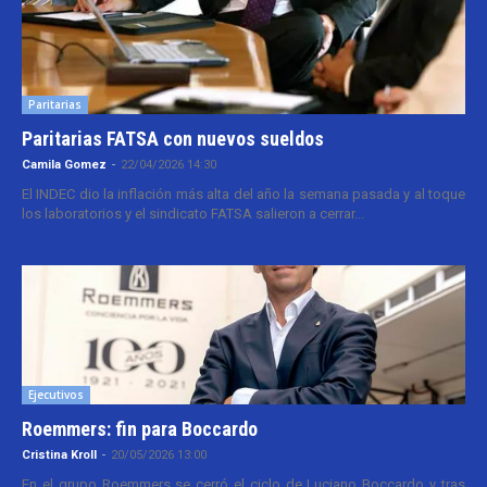
Paritarias
Paritarias FATSA con nuevos sueldos
Camila Gomez
-
22/04/2026 14:30
El INDEC dio la inflación más alta del año la semana pasada y al toque
los laboratorios y el sindicato FATSA salieron a cerrar...
Ejecutivos
Roemmers: fin para Boccardo
Cristina Kroll
-
20/05/2026 13:00
En el grupo Roemmers se cerró el ciclo de Luciano Boccardo y tras