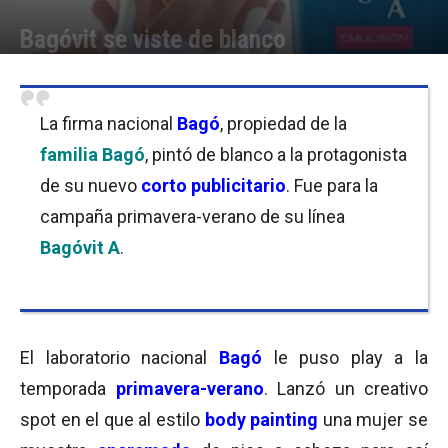
Bagóvit se viste de blanco
Por
Equipo de Redacción
-
07/09/2018 10:30
La firma nacional
Bagó
, propiedad de la
familia Bagó
, pintó de blanco a la protagonista
de su nuevo
corto publicitario
. Fue para la
campaña primavera-verano de su línea
Bagóvit A
.
El laboratorio nacional
Bagó
le puso play a la
temporada
primavera-verano
. Lanzó un creativo
spot en el que al estilo
body painting
una mujer se