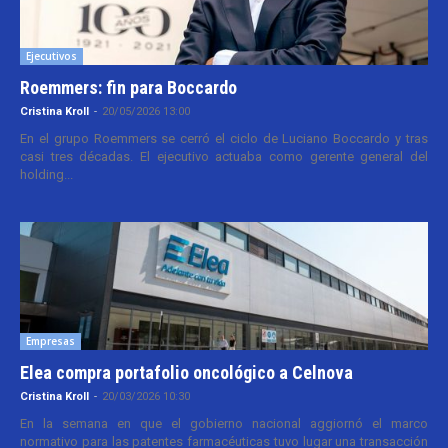
Ejecutivos
Roemmers: fin para Boccardo
Cristina Kroll
-
20/05/2026 13:00
En el grupo Roemmers se cerró el ciclo de Luciano Boccardo y tras
casi tres décadas. El ejecutivo actuaba como gerente general del
holding...
Empresas
Elea compra portafolio oncológico a Celnova
Cristina Kroll
-
20/03/2026 10:30
En la semana en que el gobierno nacional aggiornó el marco
normativo para las patentes farmacéuticas tuvo lugar una transacción