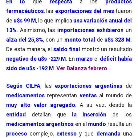
En lo
que
respecta
a los
productos
farmacéuticos
, las
exportaciones del mes
fueron
de
u$s 99 M
, lo que implica
una variación anual del
13%
. Asimismo, las
importaciones exhibieron
un
alza del 25,8
%
, con un
monto total
de
u$s 328 M
.
De esta manera, el
saldo final
mostró un resultado
negativo de u$s -229 M
. En
marzo
el
déficit había
sido de u$s -192 M
.
Ver Balanza febrero
Según CILFA
, las
exportaciones argentinas
de
medicamentos
representan
ventas
al mundo de
muy alto valor agregado
. A su vez, desde la
entidad
detallan que
la inserción
de los
medicamentos argentinos
en el
mundo
resulta un
proceso
complejo,
extenso
y que
demanda
una