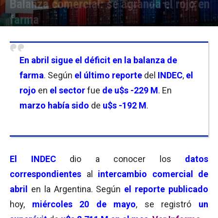
Balanza comercial: se agranda el rojo en
farma
Por
Florencia Lippo
-
20/05/2026 17:45
En abril sigue el déficit en la balanza de
farma
. Según
el último reporte
del
INDEC
,
el
rojo
en
el sector
fue
de u$s -229 M
. En
marzo había sido
de
u$s -192 M
.
El INDEC
dio a conocer
los
datos
correspondientes
al
intercambio comercial
de
abril
en la Argentina. Según
el reporte publicado
hoy,
miércoles 20 de mayo
, se registró
un