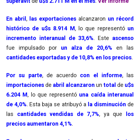
superávit
de
u$s 2.711 M en el mes
.
Ver Informe
En abril
,
las exportaciones
alcanzaron
un récord
histórico de u$s 8.914 M
, lo que representó
un
incremento interanual de 33,6%
. Este
ascenso
fue impulsado por
un alza de 20,6%
en las
cantidades exportadas y de 10,8% en los precios
.
Por su parte
, de acuerdo
con el informe
, las
importaciones
de
abril alcanzaron
un
total
de
u$s
6.204 M
, lo que representó
una caída interanual
de 4,0%
. Esta baja se atribuyó a
la disminución
de
las
cantidades vendidas de 7,7%
, ya que
los
precios aumentaron 4,1%
.