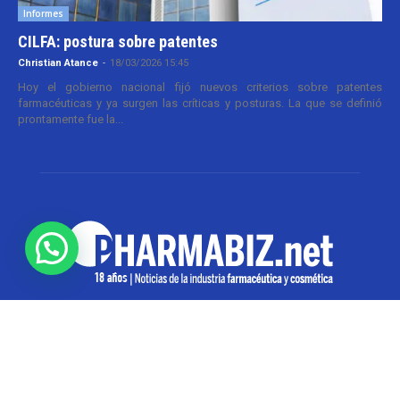
Informes
CILFA: postura sobre patentes
Christian Atance
-
18/03/2026 15:45
Hoy el gobierno nacional fijó nuevos criterios sobre patentes
farmacéuticas y ya surgen las críticas y posturas. La que se definió
prontamente fue la...
SOBRE NOSOTROS
Pharmabiz es un diario especializado en el quehacer