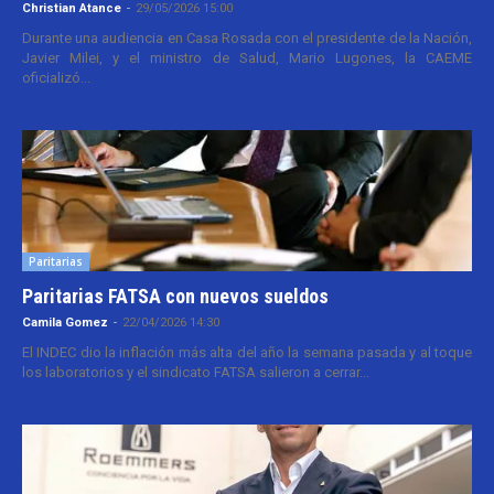
Christian Atance
-
29/05/2026 15:00
Durante una audiencia en Casa Rosada con el presidente de la Nación,
Javier Milei, y el ministro de Salud, Mario Lugones, la CAEME
oficializó...
Paritarias
Paritarias FATSA con nuevos sueldos
Camila Gomez
-
22/04/2026 14:30
El INDEC dio la inflación más alta del año la semana pasada y al toque
los laboratorios y el sindicato FATSA salieron a cerrar...