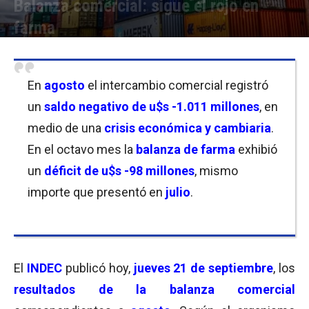
Balanza comercial: sigue el rojo en
farma
Por
Javier Bartolomeo
-
21/09/2023 17:30
En
agosto
el intercambio comercial registró
un
saldo negativo de u$s -1.011 millones
, en
medio de una
crisis económica y cambiaria
.
En el octavo mes la
balanza de farma
exhibió
un
déficit de u$s -98 millones
, mismo
importe
que presentó en
julio
.
El
INDEC
publicó hoy,
jueves 21 de septiembre
, los
resultados de la balanza comercial