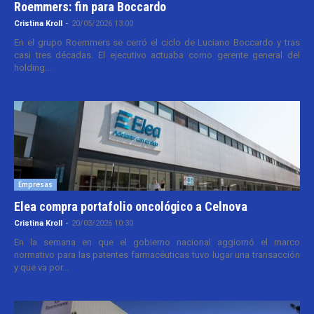
Roemmers: fin para Boccardo
Cristina Kroll
-
20/05/2026 13:00
En el grupo Roemmers se cerró el ciclo de Luciano Boccardo y tras
casi tres décadas. El ejecutivo actuaba como gerente general del
holding...
Empresas
Elea compra portafolio oncológico a Celnova
Cristina Kroll
-
20/03/2026 10:30
En la semana en que el gobierno nacional aggiornó el marco
normativo para las patentes farmacéuticas tuvo lugar una transacción
y que va por...