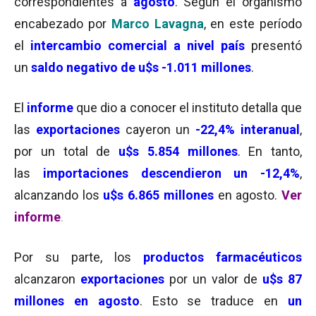
correspondientes a
agosto
. Según el organismo
encabezado por
Marco Lavagna
, en este período
el
intercambio comercial
a nivel país
presentó
un
saldo negativo de u$s -1.011 millones
.
El
informe
que dio a conocer el instituto detalla que
las
exportaciones
cayeron un
-22,4% interanual
,
por un total de
u$s 5.854 millones
. En tanto,
las
importaciones
descendieron un -12,4%
,
alcanzando los
u$s 6.865 millones
en agosto.
Ver
inform
e
.
Por su parte, los
productos farmacéuticos
alcanzaron
exportaciones
por un valor de
u$s 87
millones en agosto
. Esto se traduce en
un