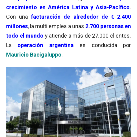
crecimiento en América Latina y Asia-Pacífico
.
Con una
facturación de alrededor de € 2.400
millones
, la multi emplea a unas
2.700 personas en
todo el mundo
y atiende a más de 27.000 clientes.
La
operación argentina
es conducida por
M
auricio Bacigaluppo
.