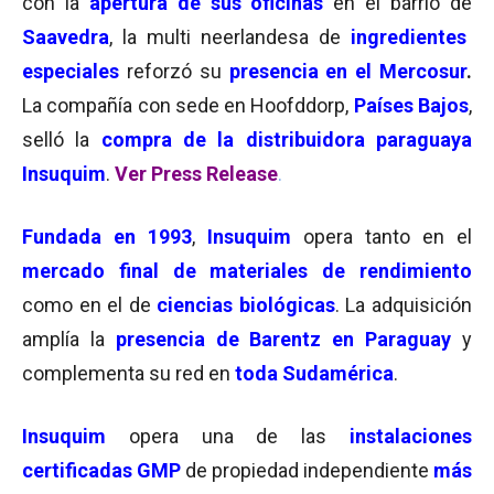
con la
apertura de sus oficinas
en el barrio de
Saavedra
, la multi neerlandesa de
ingredientes
especiales
reforzó su
presencia en el Mercosur
.
La compañía con sede en Hoofddorp,
Países Bajos
,
selló la
compra de la distribuidora paraguaya
Insuquim
.
Ver Press Release
.
Fundada en 1993
,
Insuquim
opera tanto en el
mercado final de materiales de rendimiento
como en el de
ciencias biológicas
. La adquisición
amplía la
presencia de Barentz en Paraguay
y
complementa su red en
toda Sudamérica
.
Insuquim
opera una de las
instalaciones
certificadas GMP
de propiedad independiente
más