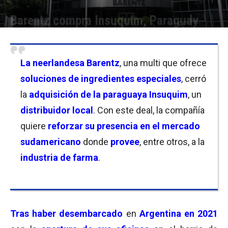
Barentz compra Insuquim, Paraguay
Por
Christian Atance
-
19/08/2024 15:45
La
neerlandesa Barentz
, una multi que ofrece
soluciones de ingredientes especiales
, cerró
la
adquisición de la paraguaya Insuquim
, un
distribuidor local
. Con este deal, la compañía
quiere
reforzar su presencia en el mercado
sudamericano
donde
provee
, entre otros, a la
industria de farma
.
Tras haber
desembarcado
en
Argentina en 2021