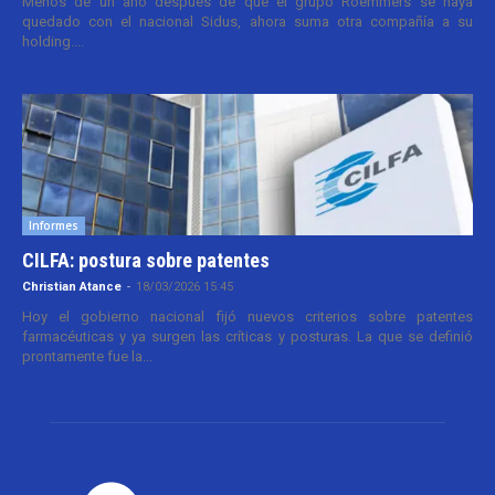
Menos de un año después de que el grupo Roemmers se haya
quedado con el nacional Sidus, ahora suma otra compañía a su
holding....
Informes
CILFA: postura sobre patentes
Christian Atance
-
18/03/2026 15:45
Hoy el gobierno nacional fijó nuevos criterios sobre patentes
farmacéuticas y ya surgen las críticas y posturas. La que se definió
prontamente fue la...