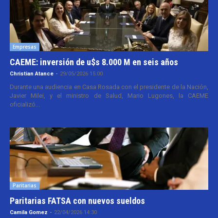
Empresas
CAEME: inversión de u$s 8.000 M en seis años
Christian Atance
-
29/05/2026 15:00
Durante una audiencia en Casa Rosada con el presidente de la Nación,
Javier Milei, y el ministro de Salud, Mario Lugones, la CAEME
oficializó...
Paritarias
Paritarias FATSA con nuevos sueldos
Camila Gomez
-
22/04/2026 14:30