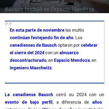
Bausch festejó en Espacio Mendoza
Por
Carolina Bordó
-
28/11/2024 09:30
En
esta parte de noviembre
las multis
continúan festejando fin de año
. Los
canadienses de Bausch
optaron por
celebrar
el cierre del 2024
con un
almuerzo
descontracturado
, en
Espacio Mendoza
, en
Ingeniero Maschwitz
.
La canadiense Bausch
cerró su 2024 con un
evento de bajo perfil
, a diferencia de
años