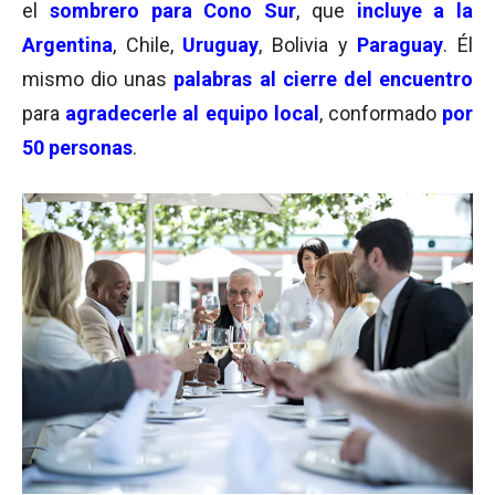
el
sombrero para Cono Sur
, que
incluye a la
Argentina
, Chile,
Uruguay
, Bolivia y
Paraguay
. Él
mismo dio unas
palabras al cierre del encuentro
para
agradecerle al equipo local
, conformado
por
50 personas
.