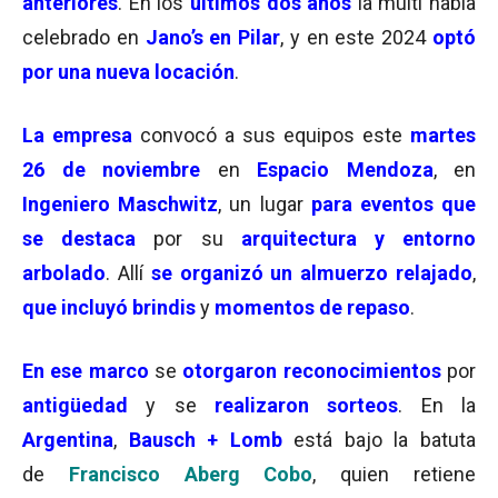
anteriores
. En los
últimos dos años
la multi había
celebrado en
Jano’s
en Pilar
, y en este 2024
optó
por una nueva locación
.
La
empresa
convocó a sus equipos este
martes
26 de noviembre
en
Espacio Mendoza
, en
Ingeniero Maschwitz
, un lugar
para eventos que
se destaca
por su
arquitectura y entorno
arbolado
. Allí
se organizó un almuerzo relajado
,
que incluyó brindis
y
momentos de repaso
.
En ese marco
se
otorgaron reconocimientos
por
antigüedad
y se
realizaron sorteos
. En la
Argentina
,
Bausch + Lomb
está bajo la batuta
de
Francisco Aberg Cobo
, quien retiene