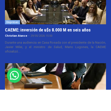
Empresas
CAEME: inversión de u$s 8.000 M en seis años
Christian Atance
-
29/05/2026 15:00
Durante una audiencia en Casa Rosada con el presidente de la Nación,
Javier Milei, y el ministro de Salud, Mario Lugones, la CAEME
oficializó...
Paritarias
Paritarias FATSA con nuevos sueldos
Camila Gomez
-
22/04/2026 14:30