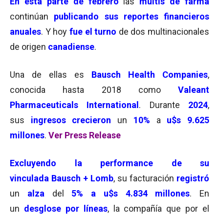
En esta parte de febrero
las
multis de farma
continúan
publicando sus reportes financieros
anuales
. Y hoy
fue el turno
de dos multinacionales
de origen
canadiense
.
Una de ellas es
Bausch
Health Companies
,
conocida hasta 2018 como
Valeant
Pharmaceuticals International
. Durante
2024
,
sus
ingresos crecieron
un
10
%
a
u$s 9.625
millones
.
Ver Press Release
Excluyendo
la performance
de su
vinculada
Bausch + Lomb
, su facturación
registró
un
alza
del
5%
a
u$s 4.834 millones
. En
un
desglose por líneas
, la compañía que por el