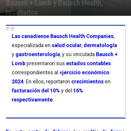
Bausch + Lomb y Bausch Health,
resultados
Por
Christian Atance
-
19/02/2025 18:30
Las canadiense
Bausch Health Companies
,
especializada en
salud ocular
,
dermatología
y
gastroenterología
, y su vinculada
Bausch +
Lomb
presentaron sus
estados contables
correspondientes al
e
jercicio económico
2024
. En ellos, reportaron
crecimientos
en
facturación del 10%
y del
16%
respectivamente
.