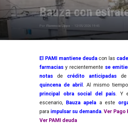
Bauza con estrat
Por
Florencia Lippo
-
12/05/2026 19:45
El PAMI mantiene deuda
con las
cade
farmacias
y recientemente
se emitie
notas
de
crédito anticipadas
de 
quincena de abril
. Al mismo tiempo
principal obra social del país
. Y 
escenario,
Bauza apela
a este
org
para
impulsar su demanda
.
Ver Pago
Ver PAMI deuda