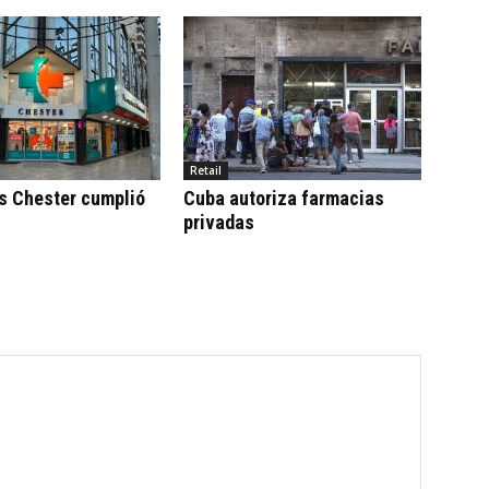
Retail
s Chester cumplió
Cuba autoriza farmacias
privadas