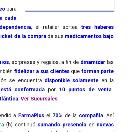
teo
para
de cada
dependencia
, el retailer sortea
tres haberes
ticket de la compra
de sus
medicamentos bajo
mios
, sorpresas y regalos, a fin de
dinamizar
las
ambién
fidelizar a sus clientes
que
forman parte
ción se encuentra
disponible solamente
en la
 está conformada
por
10 puntos de venta
lántica
.
Ver Sucursales
endió a
FarmaPlus
el
70%
de la
compañía
. Así
ra
(h) continuó
sumando presencia
en
nuevas