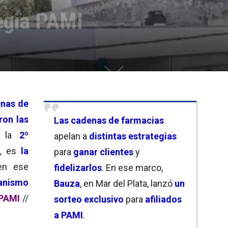
egia PAMI
nas de
ron las
Las cadenas de farmacias
la
2º
apelan a
distintas estrategias
, es
la
para
ganar clientes
y
en ese
fidelizarlos
. En ese marco,
anismo
Bauza
, en Mar del Plata, lanzó
un
 PAMI
//
sorteo exclusivo
para
afiliados
a PAMI
.