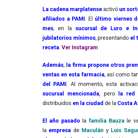
La cadena marplatense
activó
un sor
afiliados a PAMI
. El
último viernes 
mes
, en la
sucursal de Luro e In
jubilatorios mínimos
, presentando
el 
receta
.
Ver Instagram
Además
,
la firma propone otros pre
ventas en esta farmacia
, así como t
del PAMI
. Al momento, esta activa
sucursal mencionada
, pero
la red
distribuidos
en la ciudad
de la
Costa At
El año pasado
la
familia Bauza
le v
la
empresa
de
Maculán
y
Luis Segu