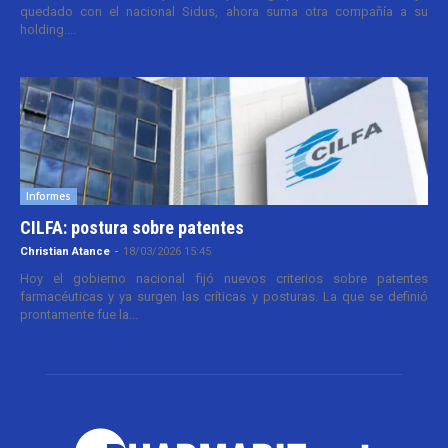
quedado con el nacional Sidus, ahora suma otra compañía a su
holding....
Informes
CILFA: postura sobre patentes
Christian Atance
-
18/03/2026 15:45
Hoy el gobierno nacional fijó nuevos criterios sobre patentes
farmacéuticas y ya surgen las críticas y posturas. La que se definió
prontamente fue la...