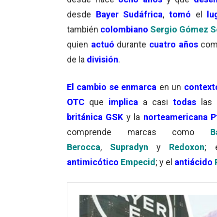
desde
Bayer Sudáfrica
,
tomó
el
lu
también
colombiano
Sergio Gómez S
quien
actuó
durante
cuatro años
co
de la
división
.
El cambio se enmarca
en un
context
OTC
que
implica
a casi
todas
las
británica
GSK
y la
norteamericana
P
comprende marcas como
B
Berocca
,
Supradyn
y
Redoxon
;
antimicótico
Empecid
; y el
antiácido