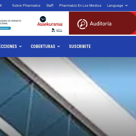
4
Sobre Pharmabiz
Staff
Pharmabiz En Los Medios
Language
armabiz.NET
ECCIONES
COBERTURAS
SUSCRIBITE