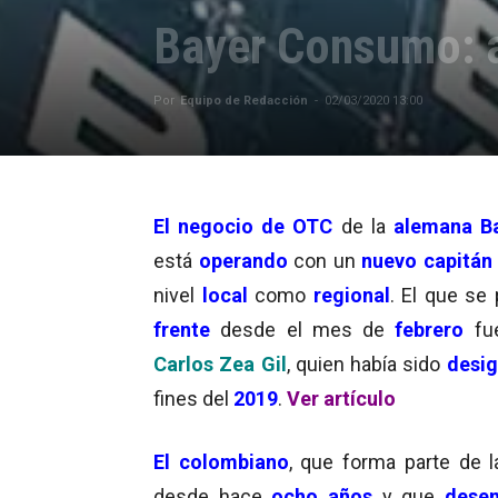
Bayer Consumo: 
Por
Equipo de Redacción
-
02/03/2020 13:00
El negocio de
OTC
de la
alemana
Ba
está
operando
con un
nuevo capitán
nivel
local
como
regional
. El que se 
frente
desde el mes de
febrero
f
Carlos Zea Gil
, quien había sido
desi
fines del
2019
.
Ver artículo
El colombiano
, que forma parte de 
desde hace
ocho años
y que
dese