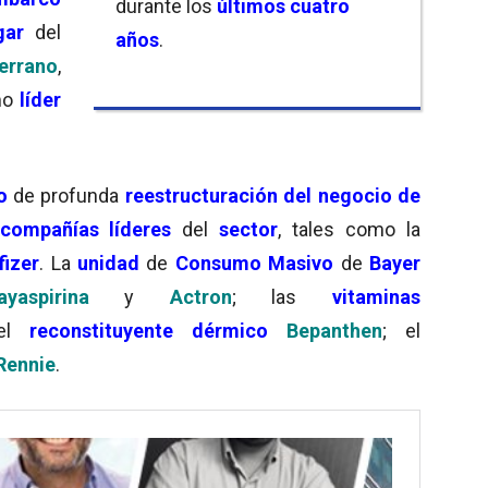
durante los
últimos cuatro
gar
del
años
.
errano
,
mo
líder
o
de profunda
reestructuración del negocio de
compañías líderes
del
sector
, tales como la
fizer
. La
unidad
de
Consumo Masivo
de
Bayer
ayaspirina
y
Actron
; las
vitaminas
 el
reconstituyente dérmico
Bepanthen
; el
Rennie
.