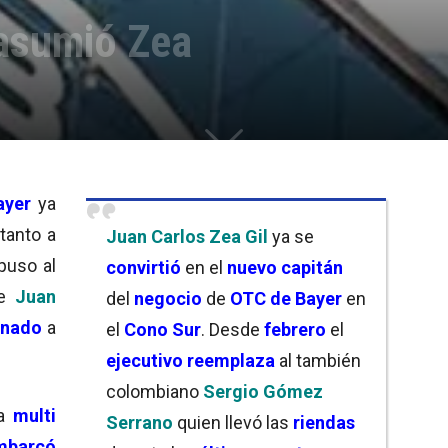
asumió Zea
yer
ya
tanto a
Juan Carlos Zea Gil
ya se
puso al
convirtió
en el
nuevo capitán
ue
Juan
del
negocio
de
OTC de Bayer
en
gnado
a
el
Cono Sur
. Desde
febrero
el
ejecutivo reemplaza
al también
colombiano
Sergio Gómez
la
multi
Serrano
quien llevó las
riendas
mbarcó