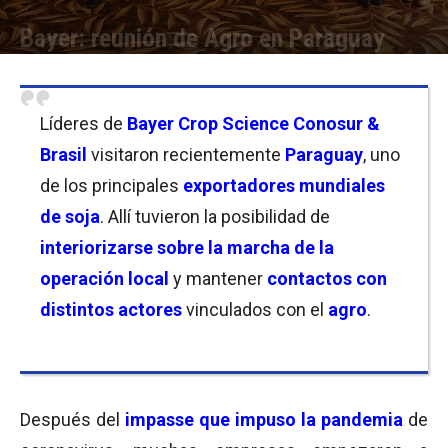
Bayer: reunión de Agro en Paraguay
Por
Christian Atance
-
04/05/2022 12:00
Líderes de
Bayer Crop Science Conosur &
Brasil
visitaron recientemente
Paraguay
, uno
de los principales
exportadores mundiales
de soja
. Allí tuvieron la posibilidad de
interiorizarse
sobre la marcha de la
operación local
y mantener
contactos con
distintos actores
vinculados con el
agro
.
Después del
impasse que impuso la pandemia
de