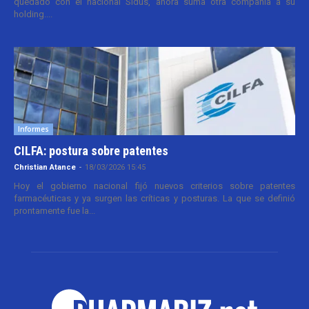
quedado con el nacional Sidus, ahora suma otra compañía a su
holding....
Informes
CILFA: postura sobre patentes
Christian Atance
-
18/03/2026 15:45
Hoy el gobierno nacional fijó nuevos criterios sobre patentes
farmacéuticas y ya surgen las críticas y posturas. La que se definió
prontamente fue la...