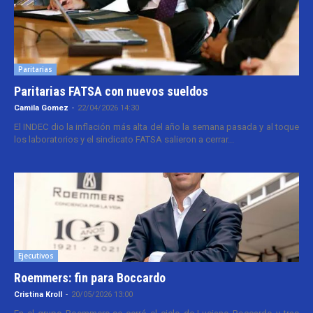
Paritarias
Paritarias FATSA con nuevos sueldos
Camila Gomez
-
22/04/2026 14:30
El INDEC dio la inflación más alta del año la semana pasada y al toque
los laboratorios y el sindicato FATSA salieron a cerrar...
Ejecutivos
Roemmers: fin para Boccardo
Cristina Kroll
-
20/05/2026 13:00