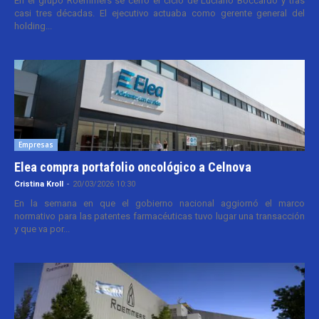
En el grupo Roemmers se cerró el ciclo de Luciano Boccardo y tras
casi tres décadas. El ejecutivo actuaba como gerente general del
holding...
Empresas
Elea compra portafolio oncológico a Celnova
Cristina Kroll
-
20/03/2026 10:30
En la semana en que el gobierno nacional aggiornó el marco
normativo para las patentes farmacéuticas tuvo lugar una transacción
y que va por...