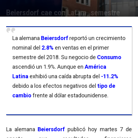
Beiersdorf cae con Latam, semestre
Por
Equipo de Redacción
-
07/08/2018 09:45
La alemana
Beiersdorf
reportó un crecimiento
nominal del
2.8%
en ventas en el primer
semestre del 2018. Su negocio de
Consumo
ascendió un 1.9%. Aunque en
América
Latina
exhibió una caída abrupta del
-11.2%
debido a los efectos negativos del
tipo de
cambio
frente al dólar estadounidense.
La alemana
Beiersdorf
publicó hoy martes 7 de