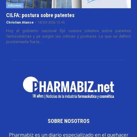
Informes
CILFA: postura sobre patentes
Christian Atance
-
18/03/2026 15:45
Hoy el gobierno nacional fijó nuevos criterios sobre patentes
farmacéuticas y ya surgen las críticas y posturas. La que se definió
prontamente fue la...
SOBRE NOSOTROS
Pharmabiz es un diario especializado en el quehacer