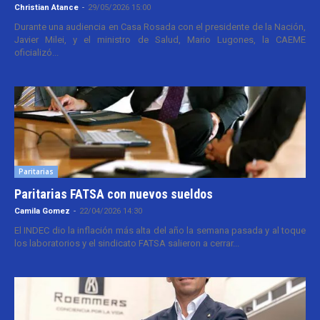
Christian Atance
-
29/05/2026 15:00
Durante una audiencia en Casa Rosada con el presidente de la Nación,
Javier Milei, y el ministro de Salud, Mario Lugones, la CAEME
oficializó...
Paritarias
Paritarias FATSA con nuevos sueldos
Camila Gomez
-
22/04/2026 14:30
El INDEC dio la inflación más alta del año la semana pasada y al toque
los laboratorios y el sindicato FATSA salieron a cerrar...