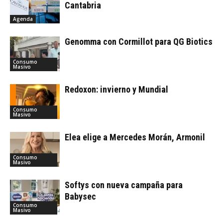
Cantabria
Agenda
Genomma con Cormillot para QG Biotics
Consumo
Masivo
Redoxon: invierno y Mundial
Consumo
Masivo
Elea elige a Mercedes Morán, Armonil
Consumo
Masivo
Softys con nueva campaña para
Babysec
Consumo
Masivo