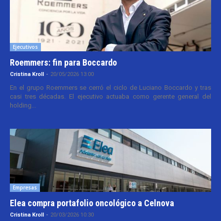
Ejecutivos
Roemmers: fin para Boccardo
Cristina Kroll
-
20/05/2026 13:00
En el grupo Roemmers se cerró el ciclo de Luciano Boccardo y tras
casi tres décadas. El ejecutivo actuaba como gerente general del
holding...
Empresas
Elea compra portafolio oncológico a Celnova
Cristina Kroll
-
20/03/2026 10:30