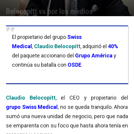
Belocopitt va por los medios
Por
Florencia Costas
-
17/02/2017 12:15
El propietario del grupo
Swiss
Medical
,
Claudio Belocopitt
, adquirió el
40%
del paquete accionario del
Grupo
América
y
continúa su batalla con
OSDE
.
Claudio Belocopitt
, el CEO y propietario del
grupo Swiss Medical
, no se queda tranquilo. Ahora
sumó una nueva unidad de negocio, pero que nada
se emparenta con su foco que hasta ahora tenía en