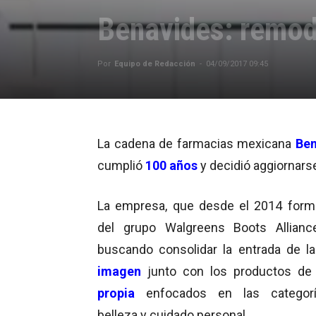
Benavides: remod
Por
Equipo de Redacción
-
04/09/2017 09:45
La cadena de farmacias mexicana
Ben
cumplió
100 años
y decidió aggiornars
La empresa, que desde el 2014 form
del grupo Walgreens Boots Allianc
buscando consolidar la entrada de l
imagen
junto con los productos d
propia
enfocados en las categor
belleza y cuidado personal.