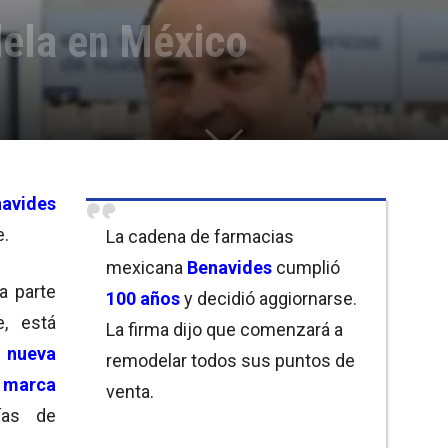
ela en México
avides
e.
La cadena de farmacias
mexicana
Benavides
cumplió
a parte
100 años
y decidió aggiornarse.
e, está
La firma dijo que comenzará a
a
nueva
remodelar todos sus puntos de
e
marca
venta.
ías de