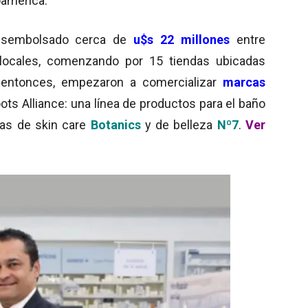
oamérica.
esembolsado cerca de
u$s 22 millones
entre
locales, comenzando por 15 tiendas ubicadas
 entonces, empezaron a comercializar
marcas
ots Alliance: una línea de productos para el baño
cas de skin care
Botanics
y de belleza
Nº7
.
Ver