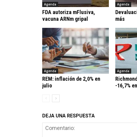
Agenda
Agenda
FDA autoriza mFlusiva,
Devaluaci
vacuna ARNm gripal
más
Agenda
Agenda
REM: inflación de 2,0% en
Richmond
julio
-16,7% e
DEJA UNA RESPUESTA