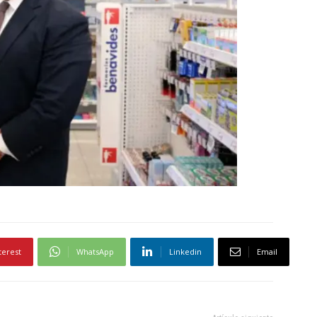
terest
WhatsApp
Linkedin
Email