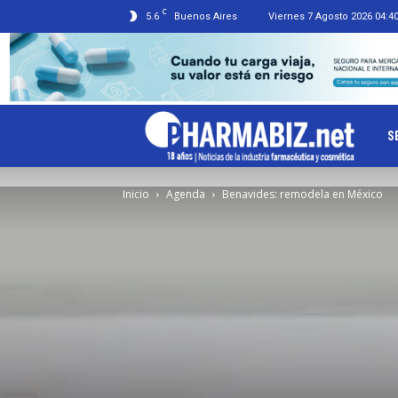
C
5.6
Buenos Aires
Viernes 7 Agosto 2026 04:4
Ph
S
Inicio
Agenda
Benavides: remodela en México