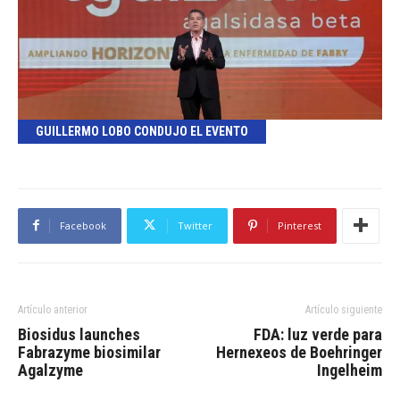
GUILLERMO LOBO CONDUJO EL EVENTO
Facebook
Twitter
Pinterest
Artículo anterior
Artículo siguiente
Biosidus launches
FDA: luz verde para
Fabrazyme biosimilar
Hernexeos de Boehringer
Agalzyme
Ingelheim