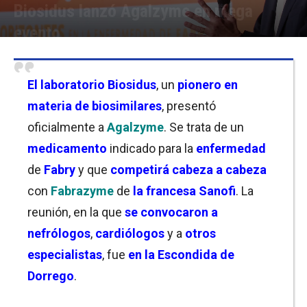
Biosidus lanzó Agalzyme en mega
evento
Por
Cristina Kroll / Hernán Mombelli / Martina Pawlak
-
08/08/2025 16:00
El laboratorio Biosidus
, un
pionero en
materia de biosimilares
, presentó
oficialmente a
Agalzyme
. Se trata de un
medicamento
indicado para la
enfermedad
de
Fabry
y que
competirá cabeza a cabeza
con
Fabrazyme
de
la francesa Sanofi
. La
reunión, en la que
se convocaron a
nefrólogos
,
cardiólogos
y a
otros
especialistas
, fue
en la Escondida de
Dorrego
.