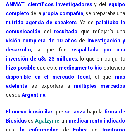
ANMAT
,
científicos investigadores
y del
equipo
completo
de la
propia compañía
, se preparaba una
nutrida agenda de speakers
. Ya se
palpitaba la
comunicación
del
resultado
que reflejaría una
visión completa de 10 años
de
investigación y
desarrollo
, la que fue
respaldada por una
inversión de u$s 23 millones
, lo que en conjunto
hizo posible
que este
medicamento bio
estuviera
disponible en el mercado local
, el que
más
adelante
se exportará a
múltiples mercados
desde
Argentina
.
El nuevo biosimilar
que
se lanza
bajo la
firma de
Biosidus
es
Agalzyme
, un
medicamento indicado
para
la enfermedad
de
Fabry
, un
trastorno