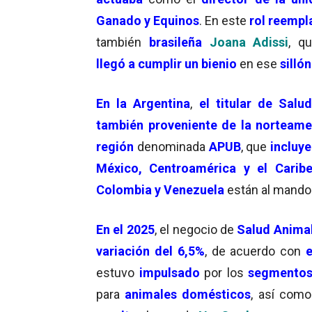
Ganado y Equinos
. En este
rol reempl
también
brasileña
Joana Adissi
, q
llegó a cumplir un bienio
en ese
sillón
En la Argentina
,
el titular de Salu
también proveniente de la norteame
región
denominada
APUB
, que
incluye
México, Centroamérica y el Carib
Colombia y Venezuela
están al mand
En el 2025
, el negocio de
Salud Animal 
variación del 6,5%
, de acuerdo con
e
estuvo
impulsado
por los
segmento
para
animales domésticos
, así com