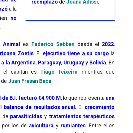
reemplazo
de
Joana Adissi
.
azó
a la
uien
no
.
d Animal
es
Federico Sebben
desde el
2022
,
ricana Zoetis
. El
ejecutivo tiene a su cargo
la
 a la Argentina
,
Paraguay
,
Uruguay
y
Bolivia
. En
e
el capitán es
Tiago Teixeira
, mientras que
o de
Juan Fresan Baca
.
de B.I. facturó €4.900 M
, lo que representa
una
l balance de resultados anual
. El
crecimiento
s
de
parasiticidas
y
tratamientos terapéuticos
o por los de
avicultura
y
rumiantes
. Entre ellos