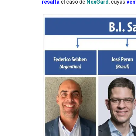
resalta
el caso de
NexGard
, cuyas
ven