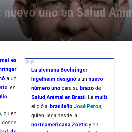
: nuevo uno en Salud Ani
mal es
ringer
La alemana Boehringer
gnó
a un
Ingelheim
designó
a un
nuevo
nto
en
número uno
para su
brazo
de
ulio
.
Salud Animal en Brasil
. La
multi
eligió al
brasileño
José Peron
,
n
, quien
quien llega desde la
, donde
norteamericana Zoetis
y en
idad de