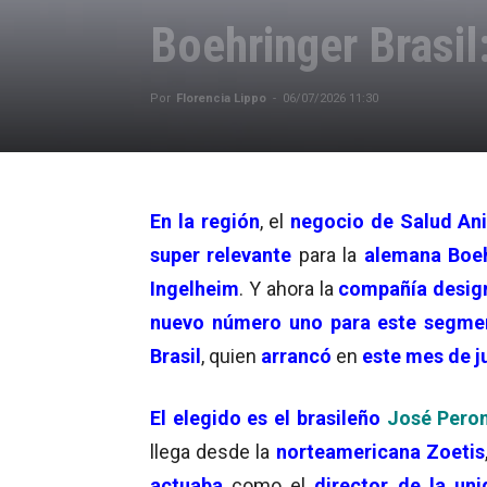
Boehringer Brasil
Por
Florencia Lippo
-
06/07/2026 11:30
En la región
, el
negocio de Salud Ani
super relevante
para la
alemana Boeh
Ingelheim
. Y ahora la
compañía
desi
nuevo número uno para este segme
Brasil
, quien
arrancó
en
este mes de j
El elegido es el brasileño
José Pero
llega desde la
norteamericana Zoetis
actuaba
como el
director de la un