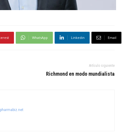
terest
WhatsApp
Linkedin
Email
Artículo siguiente
Richmond en modo mundialista
@pharmabiz.net