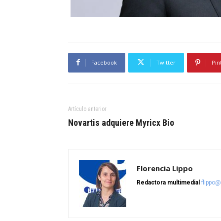
Facebook
Twitter
Pin
Artículo anterior
Novartis adquiere Myricx Bio
Florencia Lippo
Redactora multimedial
flippo