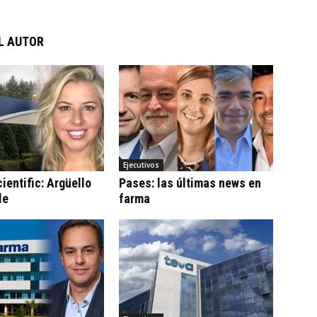
L AUTOR
Ejecutivos
ientific: Argüello
Pases: las últimas news en
le
farma