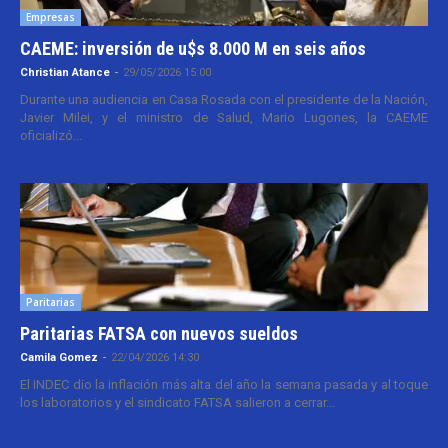
Empresas
CAEME: inversión de u$s 8.000 M en seis años
Christian Atance
-
29/05/2026 15:00
Durante una audiencia en Casa Rosada con el presidente de la Nación,
Javier Milei, y el ministro de Salud, Mario Lugones, la CAEME
oficializó...
Paritarias
Paritarias FATSA con nuevos sueldos
Camila Gomez
-
22/04/2026 14:30
El INDEC dio la inflación más alta del año la semana pasada y al toque
los laboratorios y el sindicato FATSA salieron a cerrar...