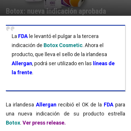
Botox: nueva indicación aprobada
Por
Equipo de Redacción
-
03/10/2017 10:00
La
FDA
le levantó el pulgar a la tercera
indicación de
Botox Cosmetic
. Ahora el
producto, que lleva el sello de la irlandesa
Allergan
, podrá ser utilizado en las
líneas de
la frente
.
La irlandesa
Allergan
recibió el OK de la
FDA
para
una nueva indicación de su producto estrella
Botox
.
Ver press release.