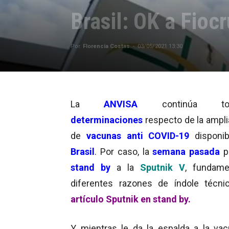
Brasil: OK a Fioc
Por
Florencia Costas
-
03/05/2021 13:30
La
ANVISA
continúa tom
determinaciones
respecto de la ampl
de
vacunas anti COVID-19
disponi
Brasil
. Por caso, la
semana pasada
p
stand by
a la
Sputnik V
, fundame
diferentes razones de índole técni
artículo Sputnik en stand by.
Y mientras le da la espalda a la va