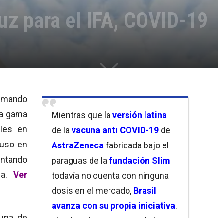
ruz para el IFA, COVID-19
ando
ia gama
Mientras que la
versión latina
bles en
de la
vacuna anti COVID-19
de
uso en
AstraZeneca
fabricada bajo el
ntando
paraguas de la
fundación Slim
ca.
Ver
todavía no cuenta con ninguna
dosis en el mercado,
Brasil
avanza con su propia iniciativa
.
cuna de