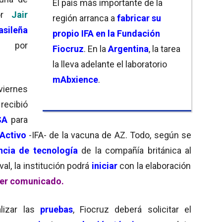
El país más importante de la
r
Jair
región arranca a
fabricar su
asileña
propio IFA en la Fundación
a por
Fiocruz
. En la
Argentina
, la tarea
la lleva adelante el laboratorio
mAbxience
.
viernes
recibió
SA
para
Activo
-IFA- de la vacuna de AZ. Todo, según se
ncia de tecnología
de la compañía británica al
val, la institución podrá
iniciar
con la elaboración
er comunicado.
lizar las
pruebas
, Fiocruz deberá solicitar el