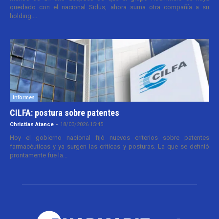
quedado con el nacional Sidus, ahora suma otra compañía a su
holding....
Informes
CILFA: postura sobre patentes
Christian Atance
-
18/03/2026 15:45
Hoy el gobierno nacional fijó nuevos criterios sobre patentes
farmacéuticas y ya surgen las críticas y posturas. La que se definió
prontamente fue la...