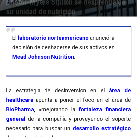
Bristol-Myers Squibb se desprende de
su unidad de nutrición
Por
Equipo de Redacción
-
17/11/2009 10:58
El
laboratorio norteamericano
anunció la
decisión de deshacerse de sus activos en
Mead Johnson Nutrition
.
La estrategia de desinversión en el
área de
healthcare
apunta a poner el foco en el área de
BioPharma
,
«mejorando la
fortaleza financiera
general
de la compañía y proveyendo el soporte
necesario para buscar un
desarrollo estratégico