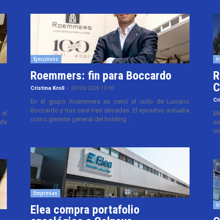
Ejecutivos
I
Roemmers: fin para Boccardo
R
C
Cristina Kroll
-
20/05/2026 13:00
Cr
En el grupo Roemmers se cerró el ciclo de Luciano
Boccardo y tras casi tres décadas. El ejecutivo actuaba
el
Me
como gerente general del holding...
 de
se
ot
Empresas
I
Elea compra portafolio