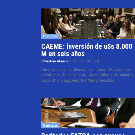
Empresas
CAEME: inversión de u$s 8.000
M en seis años
Christian Atance
-
29/05/2026 15:00
Durante una audiencia en Casa Rosada con 
presidente de la Nación, Javier Milei, y el ministro
Salud, Mario Lugones, la CAEME oficializó...
Paritarias