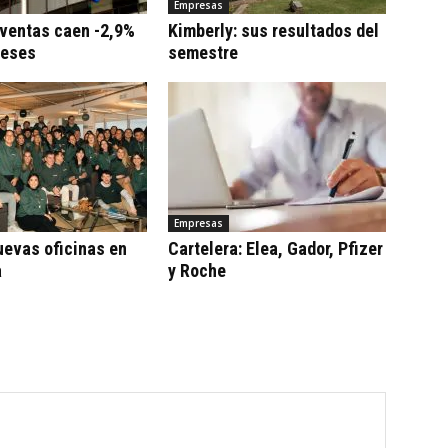
Empresas
 ventas caen -2,9%
Kimberly: sus resultados del
meses
semestre
Empresas
uevas oficinas en
Cartelera: Elea, Gador, Pfizer
a
y Roche