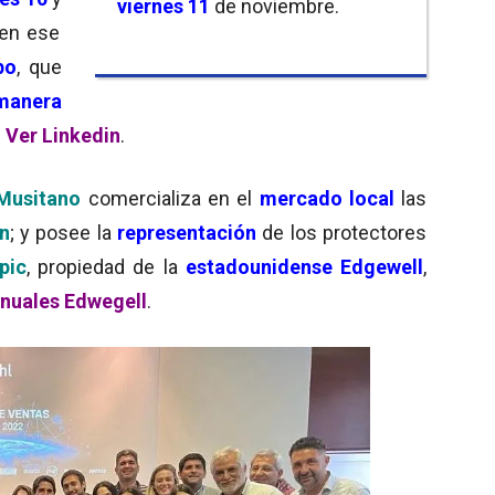
viernes 11
de noviembre.
en ese
po
, que
manera
.
Ver Linkedin
.
Musitano
comercializa en el
mercado local
las
n
; y posee la
representación
de los protectores
pic
, propiedad de la
estadounidense Edgewell
,
anuales Edwegell
.