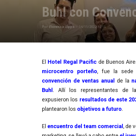
Buhl con Convenc
Por
Florencia Lippo
-
14/11/2022 12:15
El
Hotel Regal Pacific
de Buenos Aires
microcentro porteño
, fue la sede
convención de ventas anual
de la
n
Buhl
. Allí los representantes de l
expusieron los
resultados de este 20
plantearon los
objetivos a futuro
.
El
encuentro del team comercial
, de 
marketing, se llevó a cabo entre
el jue