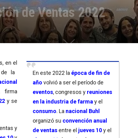
ión de Ventas 2022
, en el
 de la
En este 2022 la
época de fin de
acional
año
volvió a ser el período de
a firma
eventos
, congresos y
reuniones
22
y se
en la industria de farma
y el
consumo
. La
nacional Buhl
organizó su
convención anual
ventas y
de ventas
entre el
jueves 10
y el
ves 10
y