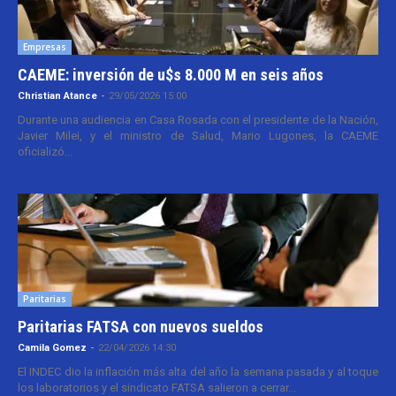
Empresas
CAEME: inversión de u$s 8.000 M en seis años
Christian Atance
-
29/05/2026 15:00
Durante una audiencia en Casa Rosada con el presidente de la Nación,
Javier Milei, y el ministro de Salud, Mario Lugones, la CAEME
oficializó...
Paritarias
Paritarias FATSA con nuevos sueldos
Camila Gomez
-
22/04/2026 14:30
El INDEC dio la inflación más alta del año la semana pasada y al toque
los laboratorios y el sindicato FATSA salieron a cerrar...