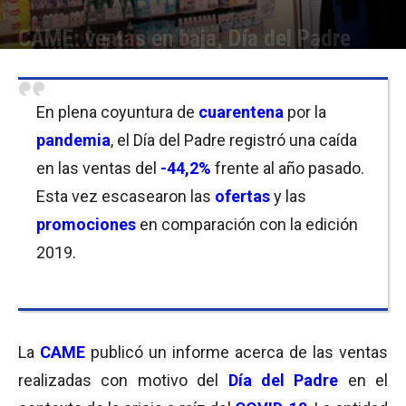
CAME: ventas en baja, Día del Padre
Por
Equipo de Redacción
-
22/06/2020 09:30
En plena coyuntura de
cuarentena
por la
pandemia
, el Día del Padre registró una caída
en las ventas del
-44,2%
frente al año pasado.
Esta vez escasearon las
ofertas
y las
promociones
en comparación con la edición
2019.
La
CAME
publicó un informe acerca de las ventas
realizadas con motivo del
Día del Padre
en el