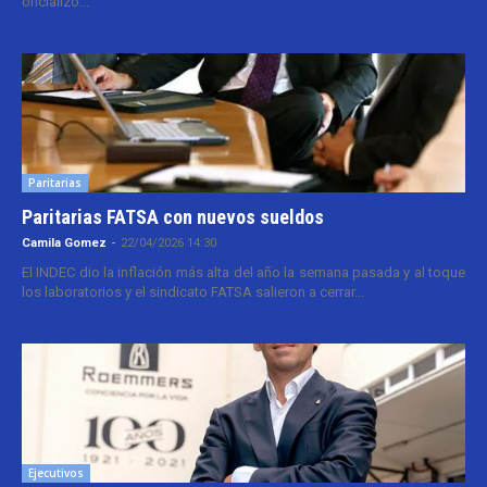
oficializó...
Paritarias
Paritarias FATSA con nuevos sueldos
Camila Gomez
-
22/04/2026 14:30
El INDEC dio la inflación más alta del año la semana pasada y al toque
los laboratorios y el sindicato FATSA salieron a cerrar...
Ejecutivos