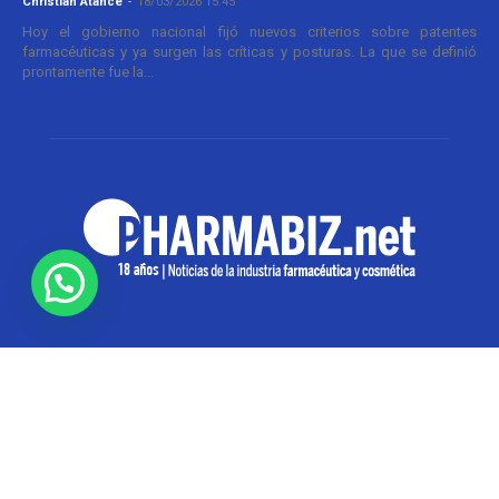
Christian Atance
-
18/03/2026 15:45
Hoy el gobierno nacional fijó nuevos criterios sobre patentes
farmacéuticas y ya surgen las críticas y posturas. La que se definió
prontamente fue la...
SOBRE NOSOTROS
Pharmabiz es un diario especializado en el quehacer
de la industria farmacéutica y cosmética. Investiga y
analiza noticias desde la Ciudad de Buenos Aires para
toda la región