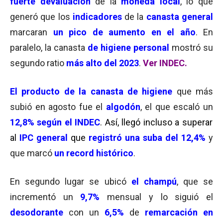
fuerte devaluación
de la
moneda local
, lo que
generó que los
indicadores
de la
canasta general
marcaran
un pico de aumento en el año
. En
paralelo, la canasta
de higiene personal
mostró su
segundo ratio
más alto del 2023
.
Ver INDEC.
El producto de la canasta de higiene
que más
subió en agosto fue el
algodón
, el que escaló un
12,8% según el INDEC
. Así, llegó incluso a superar
al
IPC general
que
registró una suba del 12,4%
y
que marcó
un record histórico
.
En segundo lugar se ubicó
el champú
, que se
incrementó un
9,7%
mensual y lo siguió el
desodorante
con un
6,5%
de
remarcación en