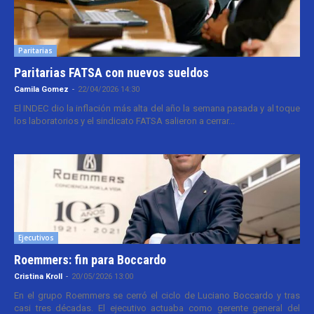
Paritarias
Paritarias FATSA con nuevos sueldos
Camila Gomez
-
22/04/2026 14:30
El INDEC dio la inflación más alta del año la semana pasada y al toque
los laboratorios y el sindicato FATSA salieron a cerrar...
Ejecutivos
Roemmers: fin para Boccardo
Cristina Kroll
-
20/05/2026 13:00
En el grupo Roemmers se cerró el ciclo de Luciano Boccardo y tras
casi tres décadas. El ejecutivo actuaba como gerente general del