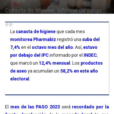
Canasta de higiene: informe de subas
Por
Javier Bartolomeo
-
13/09/2023 23:00
La
canasta de higiene
que cada mes
monitorea Pharmabiz
registró una
suba del
7,4
%
en el
octavo mes del año
. Así,
estuvo
por debajo del
IPC
informado por el
INDEC
,
que marcó un
12,4% mensual
. Los
productos
de aseo
ya acumulan un
58,2%
en este año
electoral
.
El
mes de las PASO 2023
será
r
e
cordado por la