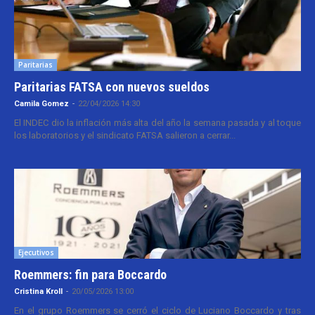
Paritarias
Paritarias FATSA con nuevos sueldos
Camila Gomez
-
22/04/2026 14:30
El INDEC dio la inflación más alta del año la semana pasada y al toque
los laboratorios y el sindicato FATSA salieron a cerrar...
Ejecutivos
Roemmers: fin para Boccardo
Cristina Kroll
-
20/05/2026 13:00
En el grupo Roemmers se cerró el ciclo de Luciano Boccardo y tras