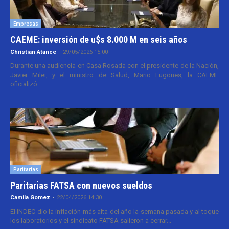
Empresas
CAEME: inversión de u$s 8.000 M en seis años
Christian Atance
-
29/05/2026 15:00
Durante una audiencia en Casa Rosada con el presidente de la Nación,
Javier Milei, y el ministro de Salud, Mario Lugones, la CAEME
oficializó...
Paritarias
Paritarias FATSA con nuevos sueldos
Camila Gomez
-
22/04/2026 14:30
El INDEC dio la inflación más alta del año la semana pasada y al toque
los laboratorios y el sindicato FATSA salieron a cerrar...