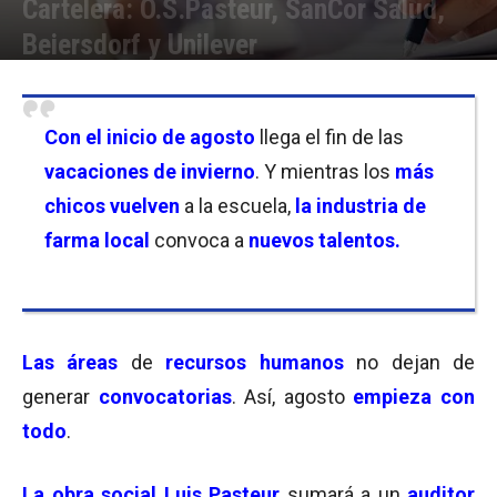
Cartelera: O.S.Pasteur, SanCor Salud,
Beiersdorf y Unilever
Por
Equipo de Redacción
-
08/08/2025 11:00
Con el inicio de agosto
llega el fin de las
vacaciones de invierno
. Y mientras los
más
chicos vuelven
a la escuela,
la industria de
farma local
convoca a
nuevos talentos.
Las áreas
de
recursos humanos
no dejan de
generar
convocatorias
. Así, agosto
empieza con
todo
.
La obra social Luis Pasteur
sumará a un
auditor