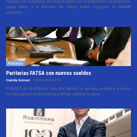
Durante una audiencia en Casa Rosada con el presidente de la Nación,
Javier Milei, y el ministro de Salud, Mario Lugones, la CAEME
oficializó...
Paritarias
Paritarias FATSA con nuevos sueldos
Camila Gomez
-
22/04/2026 14:30
El INDEC dio la inflación más alta del año la semana pasada y al toque
los laboratorios y el sindicato FATSA salieron a cerrar...