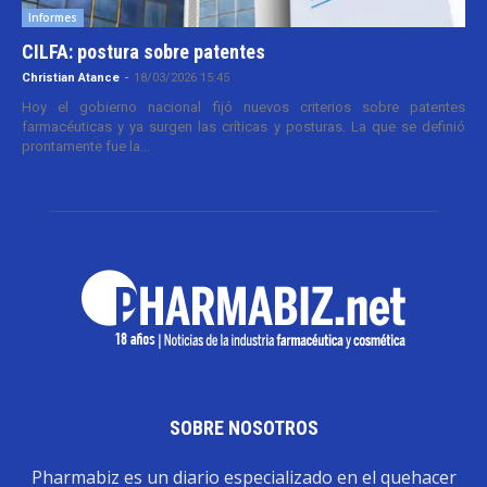
Informes
CILFA: postura sobre patentes
Christian Atance
-
18/03/2026 15:45
Hoy el gobierno nacional fijó nuevos criterios sobre patentes
farmacéuticas y ya surgen las críticas y posturas. La que se definió
prontamente fue la...
SOBRE NOSOTROS
Pharmabiz es un diario especializado en el quehacer