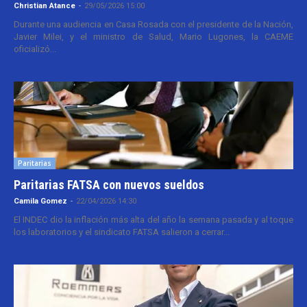
Christian Atance
-
29/05/2026 15:00
Durante una audiencia en Casa Rosada con el presidente de la Nación,
Javier Milei, y el ministro de Salud, Mario Lugones, la CAEME
oficializó...
Paritarias
Paritarias FATSA con nuevos sueldos
Camila Gomez
-
22/04/2026 14:30
El INDEC dio la inflación más alta del año la semana pasada y al toque
los laboratorios y el sindicato FATSA salieron a cerrar...