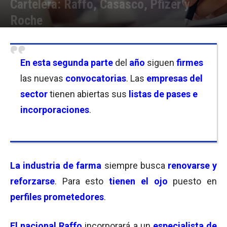
Cartelera: Raffo, Casasco, Pfizer y
Roche
Por
Equipo de Redacción
-
12/09/2025 11:00
En esta segunda parte
del
año
siguen
firmes
las nuevas
convocatorias
. Las
empresas del
sector
tienen abiertas sus
listas de pases e
incorporaciones
.
La industria de farma
siempre busca
renovarse y
reforzarse
. Para esto
tienen el ojo
puesto en
perfiles prometedores
.
El nacional Raffo
incorporará a un
especialista de