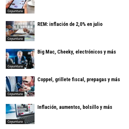
Coyuntura
REM: inflación de 2,0% en julio
Coyuntura
Big Mac, Cheeky, electrónicos y más
Coyuntura
Coppel, grillete fiscal, prepagas y más
Coyuntura
Inflación, aumentos, bolsillo y más
Coyuntura