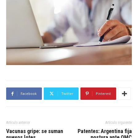
Facebook
Twitter
Pinterest
Artículo anterior
Artículo siguiente
Vacunas gripe: se suman
Patentes: Argentina fija
nuevos lotes
postura ante OMC