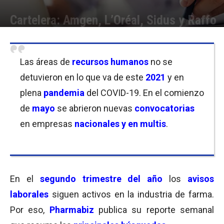
Cartelera: Amgen, L’Oréal, Sidus y Raffo
Por
Equipo de Redacción
-
07/05/2021 11:30
Las áreas de
recursos humanos
no se
detuvieron en lo que va de este
2021
y en
plena
pandemia
del COVID-19. En el comienzo
de
mayo
se abrieron nuevas
convocatorias
en empresas
nacionales y en multis
.
En el
segundo trimestre del año
los
avisos
laborales
siguen activos en la industria de farma.
Por eso,
Pharmabiz
publica su reporte semanal