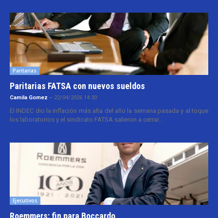
Paritarias
Paritarias FATSA con nuevos sueldos
Camila Gomez
-
22/04/2026 14:30
El INDEC dio la inflación más alta del año la semana pasada y al toque
los laboratorios y el sindicato FATSA salieron a cerrar...
Ejecutivos
Roemmers: fin para Boccardo