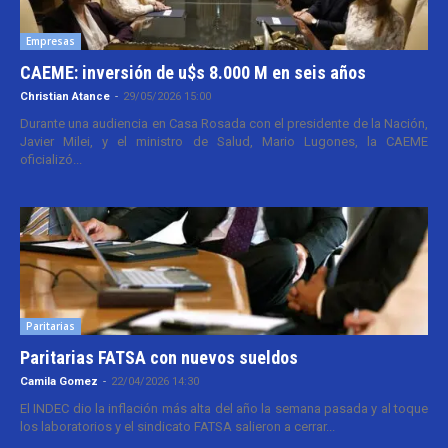
Empresas
CAEME: inversión de u$s 8.000 M en seis años
Christian Atance
-
29/05/2026 15:00
Durante una audiencia en Casa Rosada con el presidente de la Nación,
Javier Milei, y el ministro de Salud, Mario Lugones, la CAEME
oficializó...
Paritarias
Paritarias FATSA con nuevos sueldos
Camila Gomez
-
22/04/2026 14:30
El INDEC dio la inflación más alta del año la semana pasada y al toque
los laboratorios y el sindicato FATSA salieron a cerrar...