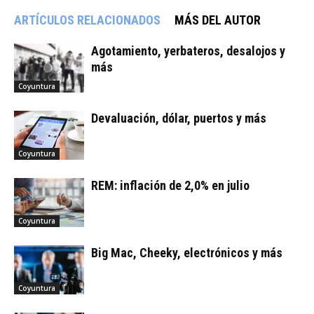
ARTÍCULOS RELACIONADOS
MÁS DEL AUTOR
Agotamiento, yerbateros, desalojos y
más
Coyuntura
Devaluación, dólar, puertos y más
Coyuntura
REM: inflación de 2,0% en julio
Coyuntura
Big Mac, Cheeky, electrónicos y más
Coyuntura