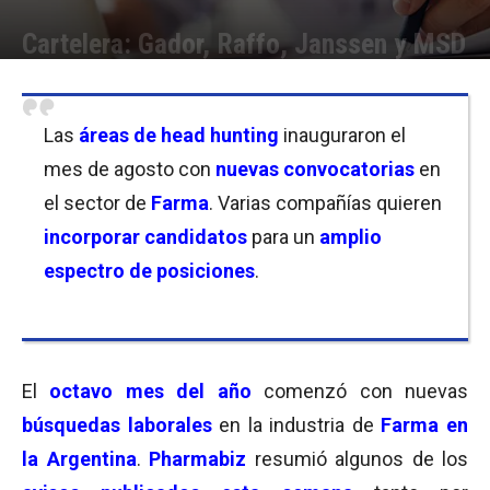
Cartelera: Gador, Raffo, Janssen y MSD
Por
Equipo de Redacción
-
06/08/2021 11:00
Las
áreas de head hunting
inauguraron el
mes de agosto con
nuevas convocatorias
en
el sector de
Farma
. Varias compañías quieren
incorporar candidatos
para un
amplio
espectro de posiciones
.
El
octavo mes del año
comenzó con nuevas
búsquedas laborales
en la industria de
Farma en
la Argentina
.
Pharmabiz
resumió algunos de los