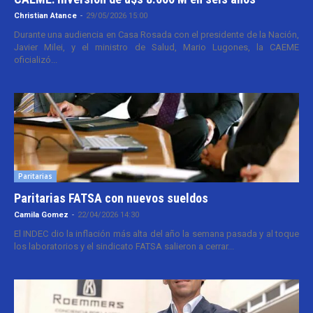
Christian Atance
-
29/05/2026 15:00
Durante una audiencia en Casa Rosada con el presidente de la Nación,
Javier Milei, y el ministro de Salud, Mario Lugones, la CAEME
oficializó...
Paritarias
Paritarias FATSA con nuevos sueldos
Camila Gomez
-
22/04/2026 14:30
El INDEC dio la inflación más alta del año la semana pasada y al toque
los laboratorios y el sindicato FATSA salieron a cerrar...