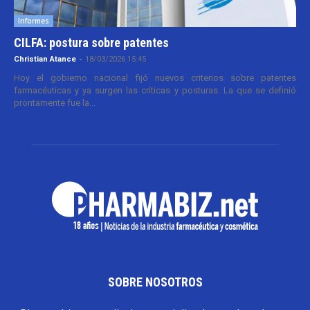
Informes
CILFA: postura sobre patentes
Christian Atance
-
18/03/2026 15:45
Hoy el gobierno nacional fijó nuevos criterios sobre patentes
farmacéuticas y ya surgen las críticas y posturas. La que se definió
prontamente fue la...
SOBRE NOSOTROS